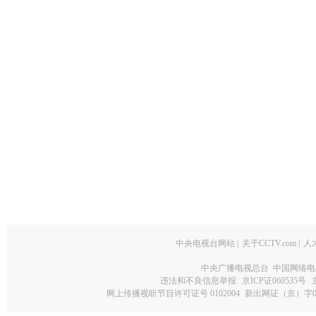
中央电视台网站
|
关于CCTV.com
|
人
中央广播电视总台 中国网络电
违法和不良信息举报
京ICP证060535号
网上传播视听节目许可证号 0102004
新出网证（京）字0