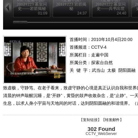
20121223 墓室问
20121223 岩箭揭
20121222 墓室问
2
史——岩箭揭秘
秘
史——兵书出世
01:09
24:37
24:40
首播时间：2010年10月4日20:00
首播频道：
CCTV-4
所属栏目：
走遍中国
所属分类：探索台自然
关 键 字：
武当山
太极
阴阳圆融
致虚极，守静笃。在老子看来，致虚守静的心境是真正认识自我和世界
清晨的钟声敲醒沉睡，是“开静”，黄昏的鼓声收敛杂念，是“止静”。一
生息，以求人身小宇宙与天地间的对话，达到阴阳圆融的和谐境界。（走遍中
【
复制链接
】【
转发邮件
】
302 Found
CCTV_WebServer