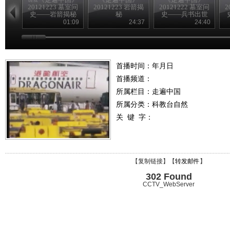
20121223 墓室问
20121223 岩箭揭
20121222 墓室问
2
史——岩箭揭秘
秘
史——兵书出世
01:09
24:37
24:40
首播时间：年月日
首播频道：
所属栏目：
走遍中国
所属分类：科教台自然
关 键 字：
【
复制链接
】【
转发邮件
】
302 Found
CCTV_WebServer