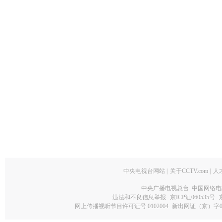
中央电视台网站
|
关于CCTV.com
|
人
中央广播电视总台 中国网络电
违法和不良信息举报
京ICP证060535号
网上传播视听节目许可证号 0102004
新出网证（京）字0