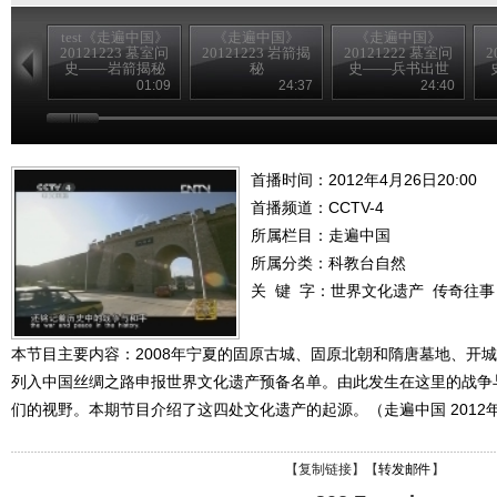
test《走遍中国》
《走遍中国》
《走遍中国》
20121223 墓室问
20121223 岩箭揭
20121222 墓室问
2
史——岩箭揭秘
秘
史——兵书出世
01:09
24:37
24:40
首播时间：2012年4月26日20:00
首播频道：
CCTV-4
所属栏目：
走遍中国
所属分类：科教台自然
关 键 字：
世界文化遗产
传奇往事
本节目主要内容：2008年宁夏的固原古城、固原北朝和隋唐墓地、开
列入中国丝绸之路申报世界文化遗产预备名单。由此发生在这里的战争
们的视野。本期节目介绍了这四处文化遗产的起源。（走遍中国 2012年 
【
复制链接
】【
转发邮件
】