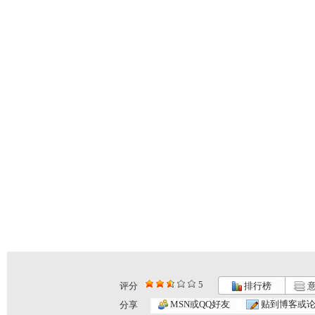
5
评分
排行榜
意
MSN或QQ好友
贴到博客或
分享