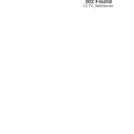
302 Found
CCTV_WebServer