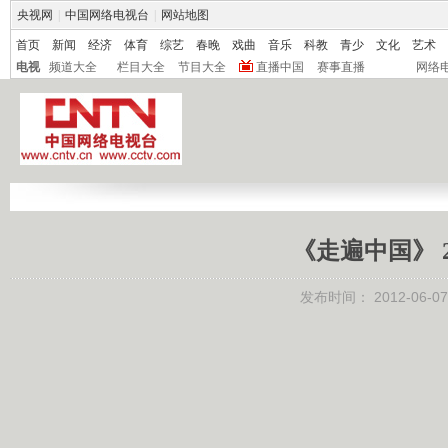
央视网
|
中国网络电视台
|
网站地图
首页
新闻
经济
体育
综艺
春晚
戏曲
音乐
科教
青少
文化
艺术
电视
频道大全
栏目大全
节目大全
直播中国
赛事直播
网络
《走遍中国》 2
发布时间：
2012-06-07