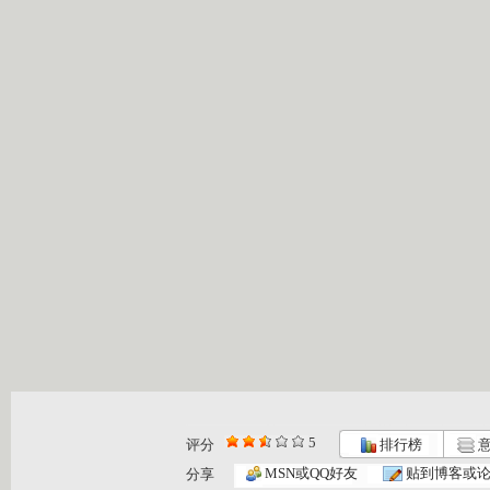
5
评分
排行榜
意
MSN或QQ好友
贴到博客或
分享