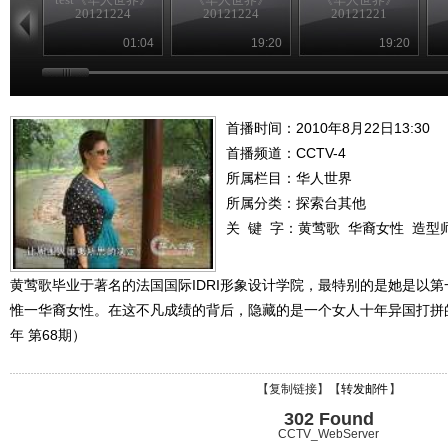
20121224
20121224
20121221
01:04
19:20
19:20
首播时间：2010年8月22日13:30
首播频道：
CCTV-4
所属栏目：
华人世界
所属分类：探索台其他
关 键 字：
黄莺歌
华裔女性
造型
黄莺歌毕业于著名的法国国际IDRI形象设计学院，最特别的是她是以
惟一华裔女性。在这不凡成绩的背后，隐藏的是一个女人十年异国打拼的
年 第68期）
【
复制链接
】【
转发邮件
】
302 Found
CCTV_WebServer