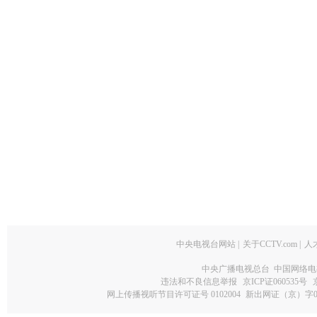
中央电视台网站
|
关于CCTV.com
|
人
中央广播电视总台 中国网络电
违法和不良信息举报
京ICP证060535号
网上传播视听节目许可证号 0102004
新出网证（京）字0