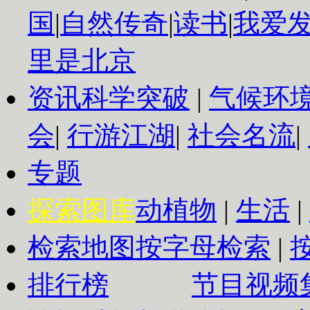
国
|
自然传奇
|
读书
|
我爱
里是北京
资讯
科学突破
|
气候环
会
|
行游江湖
|
社会名流
|
专题
探索图库
动植物
|
生活
|
检索地图
按字母检索
|
排行榜
节目视频