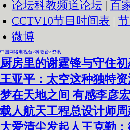
论坛
科教频道论坛
|
百
CCTV10
节目时间表
|
节
微博
中国网络电视台
>科教台
>资讯
厨房里的谢霆锋与守住初
王亚平：太空这种独特资
梦在天地之间 有感李彦
载人航天工程总设计师周
大爱清尘发起人王克勤：