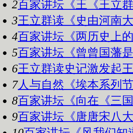
2
百家讲坛《王
《王立群
3
王立群读《史
由河南大
4
百家讲坛《两
历史上的
5
百家讲坛《曾
曾国藩是
6
王立群读史记
激发起王
7
人与自然《埃
本系列节
8
百家讲坛《向
在《三国
9
百家讲坛《唐
唐宋八大
10
百家讲坛《风
我们知道