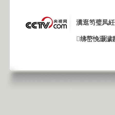
瀵逛笉璧凤紝
绋嶅悗灏濊