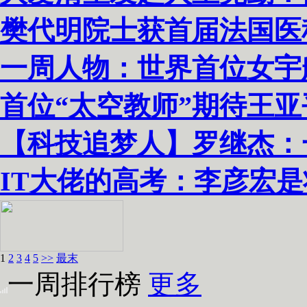
樊代明院士获首届法国医
一周人物：世界首位女宇
首位“太空教师”期待王
【科技追梦人】罗继杰：
IT大佬的高考：李彦宏是
1
2
3
4
5
>>
最末
一周排行榜
更多