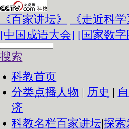
《百家讲坛》
《走近科学
[中国成语大会]
[国家数字
搜索
科教首页
分类点播
人物
|
历史
|
自
济
科教名栏
百家讲坛
|
探索