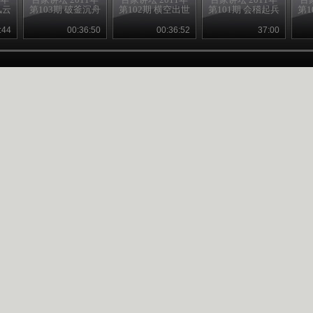
风云
第103期 破釜沉舟
第102期 横空出世
第101期 会稽起兵
第1
:44
00:36:50
00:36:52
37:00