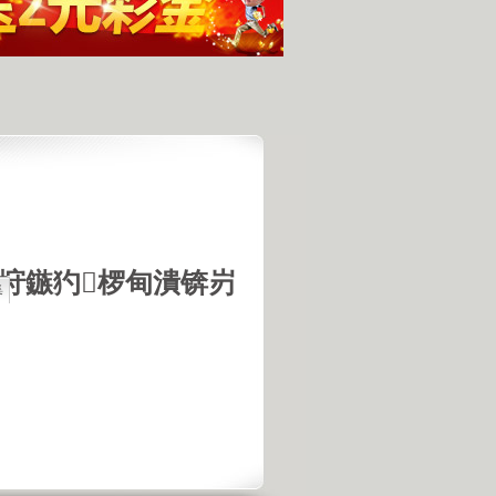
垨鏃犳椤甸潰锛岃
集
最具潜力
人发现的完整无损的不明飞行物
羊犬和草原狼的新结合
羊犬和狼交配的原因
18号机库最高机密的打字员
是第一个不了解UFO真相的总统
的交配是非常困难的事情
惕 海啸袭来 海底地震的威力
宇宙交给科学 那么我们呢？