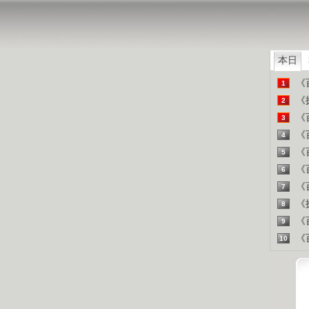
山东人
精彩
本日
《百
1
《探
2
《百
3
《百
4
《百
5
《百
6
《百
7
《探
8
《百
9
《百
10