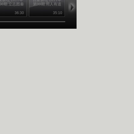
00期 立志图秦
第99期 用人有道
第98期 魅力四射
第97期 自信
36:30
35:10
36:47
36