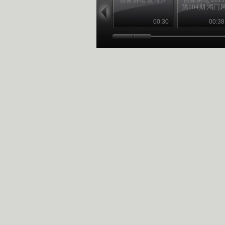
第104期 鸿门
00:30
00:38