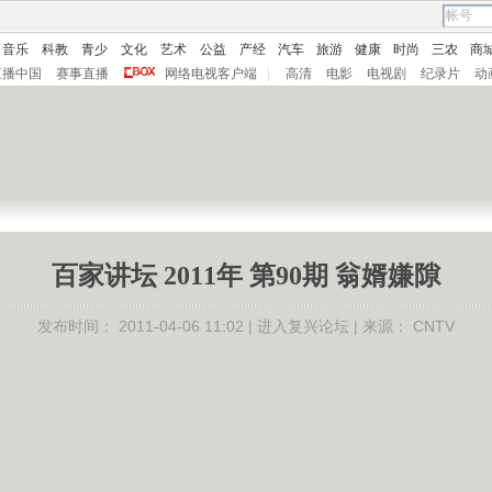
音乐
科教
青少
文化
艺术
公益
产经
汽车
旅游
健康
时尚
三农
商
直播中国
赛事直播
网络电视客户端
|
高清
电影
电视剧
纪录片
动
百家讲坛 2011年 第90期 翁婿嫌隙
发布时间：
2011-04-06 11:02 |
进入复兴论坛
| 来源：
CNTV