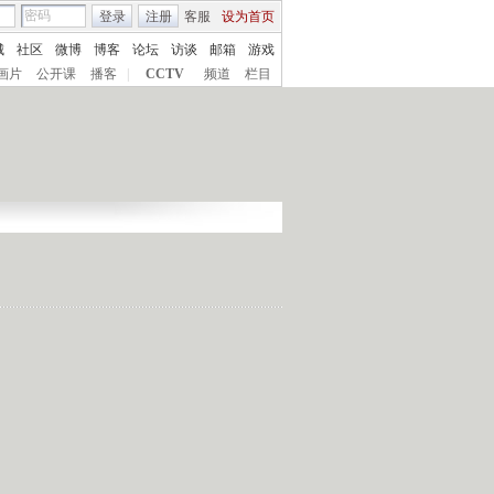
登录
注册
客服
设为首页
城
社区
微博
博客
论坛
访谈
邮箱
游戏
画片
公开课
播客
|
CCTV
频道
栏目