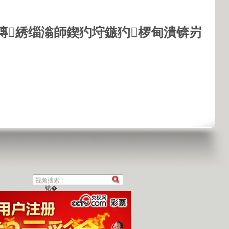
鏄綉缁滃師鍥犳垨鏃犳椤甸潰锛岃
锘�