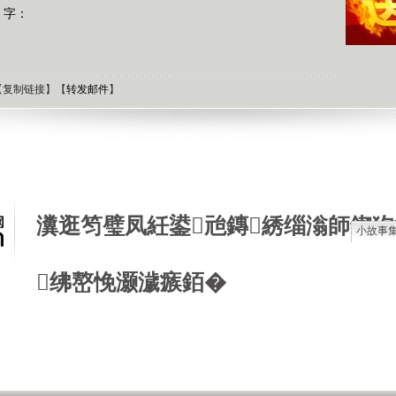
 字：
【
复制链接
】【
转发邮件
】
瀵逛笉璧凤紝鍙兘鏄綉缁滃師鍥犳
小故事
石油工
绋嶅悗灏濊瘯銆�
德国牧
选择牧
接触到
肯尼迪
狼和犬
提高警
西方把