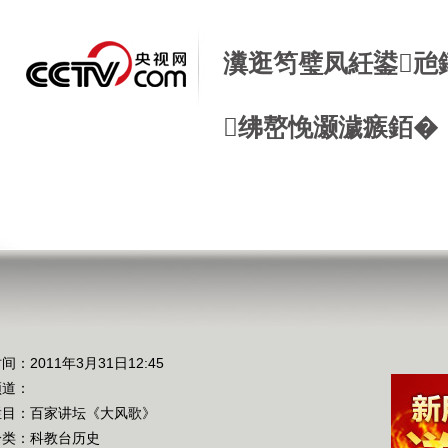
瀵逛笉璧凤紝鍙兘
绋嶅悗灏濊瘯銆�
》
间：2011年3月31日12:45
频道：
栏目：
百家讲坛《大风歌》
分类：科教台历史