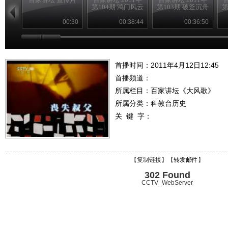
第104期 鸿门风云
第103期 破釜沉舟
第
00:30
00:38:44
00:36:50
首播时间：2011年4月12日12:45
首播频道：
所属栏目：
百家讲坛《大风歌》
所属分类：科教台历史
关 键 字：
【
复制链接
】【
转发邮件
】
302 Found
CCTV_WebServer