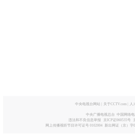
中央电视台网站
|
关于CCTV.com
|
人
中央广播电视总台 中国网络电
违法和不良信息举报
京ICP证060535号
网上传播视听节目许可证号 0102004
新出网证（京）字0