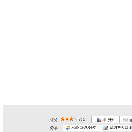
5
评分
排行榜
意
MSN或QQ好友
贴到博客或
分享