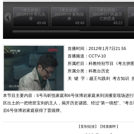
《考古拼图》
《考古拼图》
《考古拼图》
20120119 带孔头
20120118 黄袍加
20120117 跨越灭
2
骨
身
亡的恐龙
49:46
49:49
49:22
首播时间：2012年1月7日21:55
首播频道：
CCTV-10
所属栏目：
科教特别节目《考古拼
所属分类：科教台历史
关 键 字：
越王勾践剑
考古知识
本节目主要内容：5号马昕悦家庭和6号张博岩家庭来到演播室现场进
区出土的一把绝世宝剑的主人，揭开历史谜团。经过“第一猜想”、“考古
后6号张博岩家庭获得了晋级牌。
【
复制链接
】【
转发邮件
】