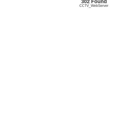
302 Found
CCTV_WebServer