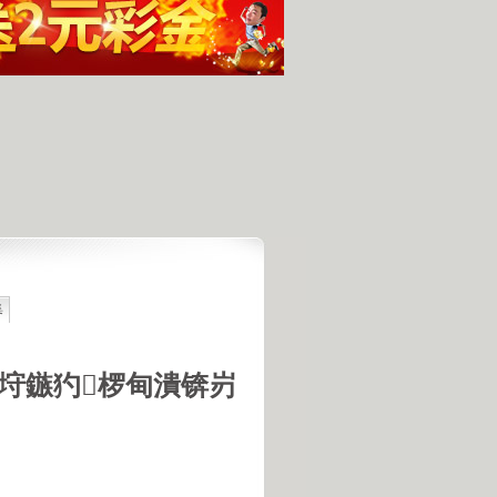
集
最具潜力
人发现的完整无损的不明飞行物
羊犬和草原狼的新结合
垨鏃犳椤甸潰锛岃
羊犬和狼交配的原因
18号机库最高机密的打字员
是第一个不了解UFO真相的总统
的交配是非常困难的事情
惕 海啸袭来 海底地震的威力