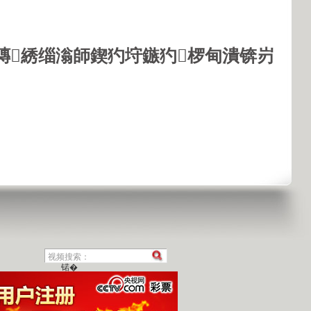
鏄綉缁滃師鍥犳垨鏃犳椤甸潰锛岃
锘�