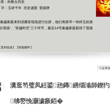
分类：科教台历史
 字：
玉碎千年
历史谜团
晋级牌
4号秦越家庭来到演播室现场进行比拼，他们将探寻一块碎玉的身
古现场”、“穿越时空”三个环节，最后14号秦越家庭获得了晋级
【
复制链接
】【
转发邮件
】
小故事
石油工
德国牧
瀵逛笉璧凤紝鍙兘鏄綉缁滃師鍥犳
选择牧
接触到
肯尼迪
绋嶅悗灏濊瘯銆�
狼和犬
提高警