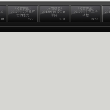
》
《考古拼图》
《考古拼图》
《考古拼图》
袍加
20120117 跨越灭
20120116 凌乱的
20120115 三星堆
20
亡的恐龙
军阵
猜想
:49
49:22
49:51
49:48