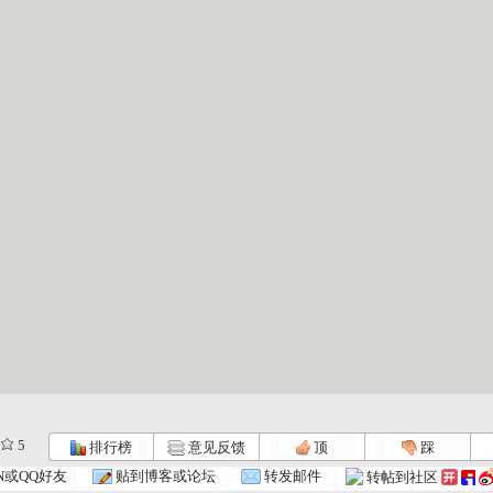
5
排行榜
意见反馈
顶
踩
N或QQ好友
贴到博客或论坛
转发邮件
转帖到社区