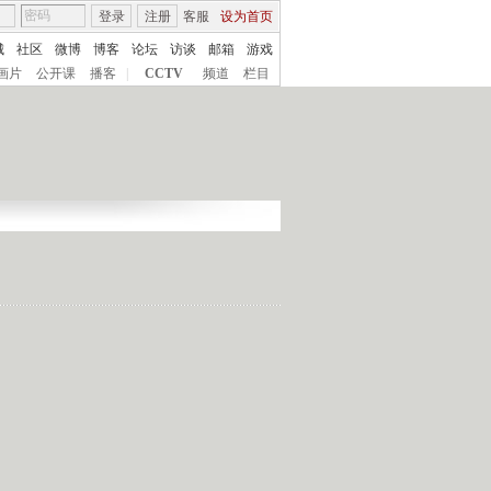
登录
注册
客服
设为首页
城
社区
微博
博客
论坛
访谈
邮箱
游戏
画片
公开课
播客
|
CCTV
频道
栏目