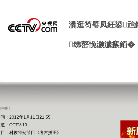
瀵逛笉璧凤紝鍙兘
绋嶅悗灏濊瘯銆�
古拼图》
间：2012年1月11日21:55
频道：
CCTV-10
栏目：
科教特别节目《考古拼图》