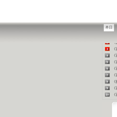
西方把
山东人
精彩
本日
《百
1
《探
2
《百
3
《百
4
《百
5
《百
6
《百
7
《探
8
《百
9
《百
10