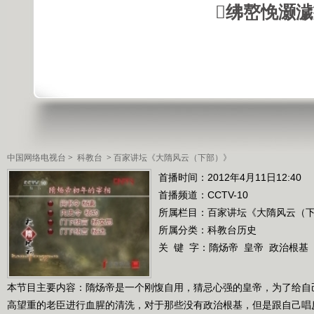
绋嶅悗灏
中国网络电视台
>
科教台
>
百家讲坛《大隋风云（下部）》
首播时间：2012年4月11日12:40
首播频道：
CCTV-10
所属栏目：
百家讲坛《大隋风云（
所属分类：科教台历史
关 键 字：
隋炀帝
皇帝
政治根基
本节目主要内容：隋炀帝是一个刚愎自用，猜忌心强的皇帝，为了给自
高望重的老臣进行血腥的清洗，对于那些没有政治根基，但是跟自己唱