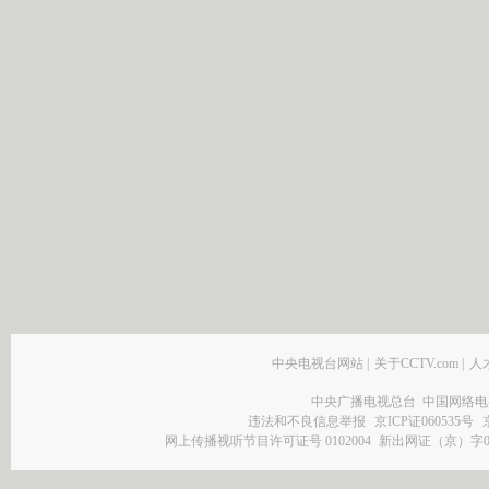
中央电视台网站
|
关于CCTV.com
|
人
中央广播电视总台 中国网络电
违法和不良信息举报
京ICP证060535号
网上传播视听节目许可证号 0102004
新出网证（京）字0