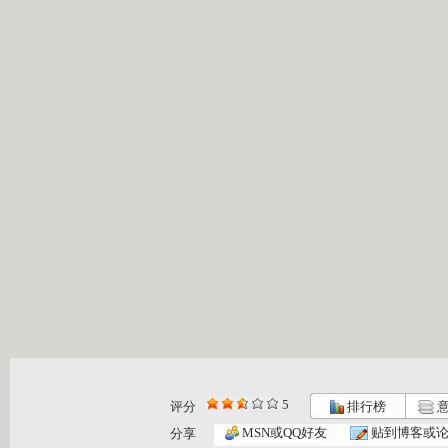
5
评分
排行榜
意
MSN或QQ好友
贴到博客或
分享