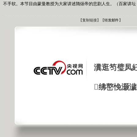
不手软。本节目由蒙曼教授为大家讲述隋炀帝的悲剧人生。（百家讲坛 20
【
复制链接
】【
转发邮件
】
瀵逛笉璧凤
绋嶅悗灏