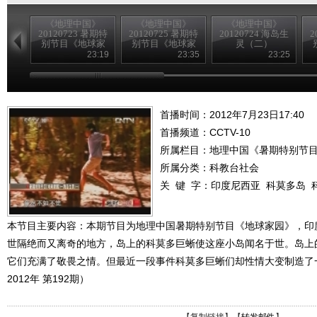
《地理中国》
《地理中国》
《地理中国》
20120723 暑期特
20120725 暑期特
20120724 海岛生
2
别节目《地球家
别节目《地球家
灵（二）
园》——海岛生
园》——海岛生
23:19
23:35
23:25
灵（一）
灵（三）
首播时间：2012年7月23日17:40
首播频道：
CCTV-10
所属栏目：
地理中国《暑期特别节
所属分类：科教台社会
关 键 字：
印度尼西亚
科莫多岛
本节目主要内容：本期节目为地理中国暑期特别节目《地球家园》，印
世隔绝而又离奇的地方，岛上的科莫多巨蜥使这座小岛闻名于世。岛上
它们充满了敬畏之情。但最近一段事件科莫多巨蜥们却性情大变制造了
2012年 第192期）