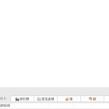
5
排行榜
意见反馈
顶
踩
帖到社区