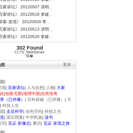
家讲坛》 20120507 清明...
家讲坛》 20120518 拿破...
索·发现》 20120509 李...
家讲坛》 20120513 清明...
家讲坛》 20120520 拿破...
302 Found
CCTV_WebServer
锘�
地图
更多
目
|
发现
|
百家讲坛
|
人与自然
|
人物
|
大家
此
|
创新无限
|
地理中国
|
自然传奇
界（已停播）
|
百科探秘（已停播）
|
天
|
科技人生
国
|
走近科学
|
绿色空间
|
科技之光
览
|
国宝档案
|
中华民族
|
读书
亲历
|
见证·影像志
|
重访
|
见证·发现之旅
目
|