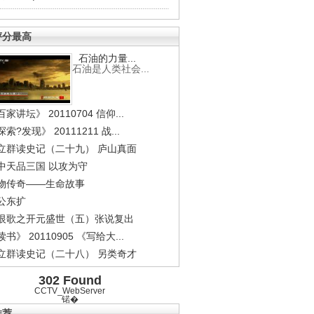
评分最高
石油的力量...
石油是人类社会...
家讲坛》 20110704 信仰...
索?发现》 20111211 战...
立群读史记（二十九） 庐山真面
中天品三国 以攻为守
物传奇——生命故事
公东扩
恨歌之开元盛世（五）张说复出
书》 20110905 《写给大...
立群读史记（二十八） 另类奇才
302 Found
CCTV_WebServer
锘�
推荐