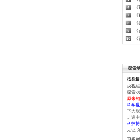
《百
6
《百
7
《探
8
《百
9
《百
10
探索
按栏目
央视栏
探索·
原来如
科学世
下大观
走遍中
科技博
见证·
卫视栏