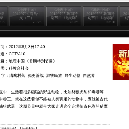
》
《地理中国》
《地理中国》
《地理中国》
期特
20120724 海岛生
20120725 暑期特
20120726 暑期特
20
家
灵（二）
别节目《地球家
别节目《地球家
别
生
园》——海岛生
园》——湿地谜
园
:35
23:25
23:35
23:10
灵（三）
案
间：2012年8月3日17:40
频道：
CCTV-10
栏目：
地理中国《暑期特别节目》
分类：科教台社会
 字：
猎鹰村落
骁勇善战
游牧民族
野生动物
自然界
境中，生活着很多凶猛的野生动物，比如豺狼虎豹和毒蟒等
中称王。就在这些看似不能被人类驯服的动物中，鹰就被古代
捕猎武器，这期节目中就带大家走进这个充满传奇色彩的猎鹰