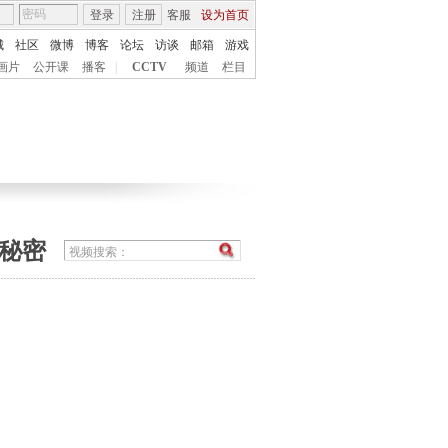
登录
注册
客服
设为首页
城
社区
微博
博客
论坛
访谈
邮箱
游戏
画片
公开课
播客
|
CCTV
频道
栏目
的秘密