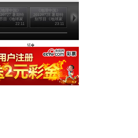
《地理中国》
《地理中国》
《地理中国》
《地理中国
120727 暑期特
20120728 暑期特
20120729 暑期特
20120730 暑
节目《地球家
别节目《地球家
别节目《地球家
别节目《地球
》——沼泽探
园》——海洋杀
园》——海洋杀
园》——危险
22:11
23:11
22:41
23
险
手（上）
手（下）
峙
锘�