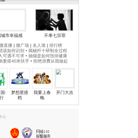
国城市幸福感
不孝七宗罪
微直播
|
微广场
|
名人墙
|
排行榜
打蜡该如何识别
• 揭秘歼十研制全过程
贵人可遇不可求
• 抽烟是如何毁掉健康
为病妻搭40米扶手
• 拒绝浪费从我做起
国·
梦想星搭
我要上春
开门大吉
行
档
晚
中心