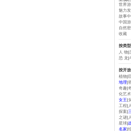
世界游
魅力发
故事中
中国游
自然密
收藏
按类型
人 物
|
恐 龙
|
按开放
植物
|
地理
|
奇趣
|
化艺术
女王
|
工程
|
探案
|
之谜
|
星球
|
名家
|