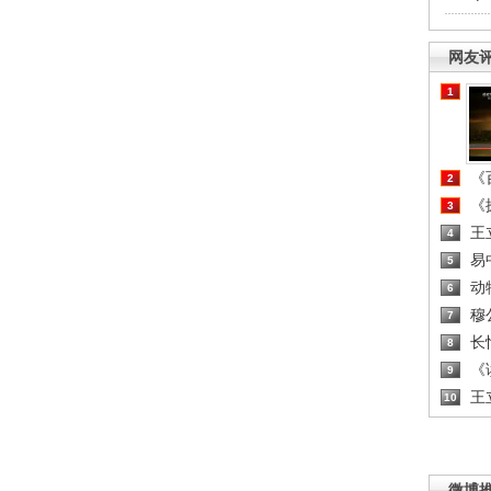
网友
1
《百
2
《探
3
王
4
易
5
动
6
穆
7
长
8
《读
9
王
10
微博