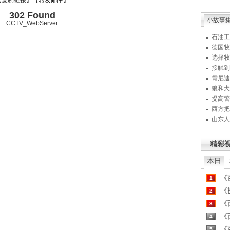
【
复制链接
】【
转发邮件
】
302 Found
小故事
CCTV_WebServer
石油工
德国牧
选择牧
接触到
肯尼迪
狼和犬
提高警
西方把
山东人
精彩
本日
《百
1
《探
2
《百
3
《百
4
《百
5