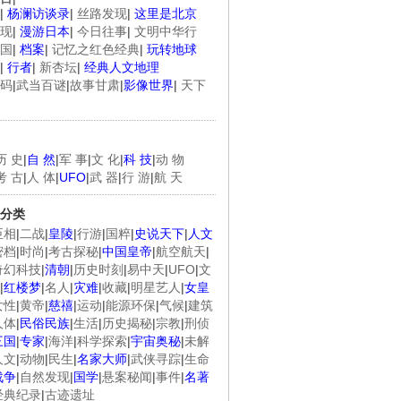
|
杨澜访谈录
|
丝路发现
|
这里是北京
现
|
漫游日本
|
今日往事
|
文明中华行
国
|
档案
|
记忆之红色经典
|
玩转地球
|
行者
|
新杏坛
|
经典人文地理
码
|
武当百谜
|
故事甘肃
|
影像世界
|
天下
历 史
|
自 然
|
军 事
|
文 化
|
科 技
|
动 物
考 古
|
人 体
|
UFO
|
武 器
|
行 游
|
航 天
分类
臣相
|
二战
|
皇陵
|
行游
|
国粹
|
史说天下
|
人文
密档
|
时尚
|
考古探秘
|
中国皇帝
|
航空航天
|
奇幻科技
|
清朝
|
历史时刻
|
易中天
|
UFO
|
文
|
红楼梦
|
名人
|
灾难
|
收藏
|
明星艺人
|
女皇
女性
|
黄帝
|
慈禧
|
运动
|
能源环保
|
气候
|
建筑
人体
|
民俗民族
|
生活
|
历史揭秘
|
宗教
|
刑侦
三国
|
专家
|
海洋
|
科学探索
|
宇宙奥秘
|
未解
人文
|
动物
|
民生
|
名家大师
|
武侠寻踪
|
生命
战争
|
自然发现
|
国学
|
悬案秘闻
|
事件
|
名著
经典纪录
|
古迹遗址