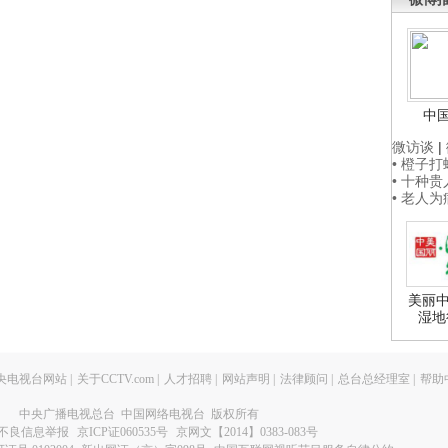
中
微访谈
|
• 橙子
• 十种
• 老人
美丽中
湿地
央电视台网站
|
关于CCTV.com
|
人才招聘
|
网站声明
|
法律顾问
|
总台总经理室
|
帮助
中央广播电视总台 中国网络电视台 版权所有
不良信息举报
京ICP证060535号
京网文【2014】0383-083号