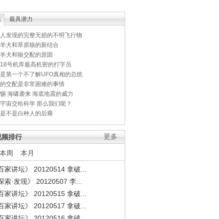
集
最具潜力
人发现的完整无损的不明飞行物
羊犬和草原狼的新结合
羊犬和狼交配的原因
18号机库最高机密的打字员
是第一个不了解UFO真相的总统
的交配是非常困难的事情
惕 海啸袭来 海底地震的威力
宇宙交给科学 那么我们呢？
是不是白种人的后裔
视频排行
更多
本周
本月
家讲坛》 20120514 拿破...
索·发现》 20120507 李...
家讲坛》 20120515 拿破...
家讲坛》 20120517 拿破...
家讲坛》 20120516 拿破...