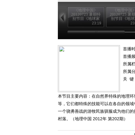
《地理中国》
《地理中国
20120723 暑期特
20120725 暑
别节目《地球家
别节目《地球
园》——海岛生
园》——海岛
23:19
23
灵（一）
灵（三）
首播时
首播
所属
所属
关 键
本节目主要内容：在自然界特殊的地理环
等，它们都特殊的技能可以在各自的领域
一个骁勇善战的游牧民族驯服成为他们的
村落。（地理中国 2012年 第202期）