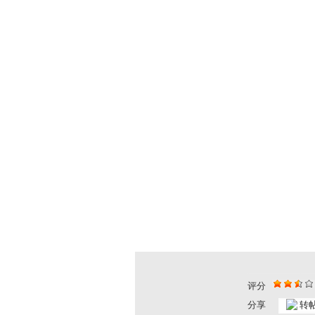
评分
分享
转