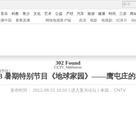
音乐
科教
青少
文化
艺术
公益
产经
汽车
旅游
健康
时尚
三农
商
直播中国
赛事直播
网络电视客户端
|
高清
电影
电视剧
纪录片
动
302 Found
CCTV_WebServer
别节目》
0803 暑期特别节目《地球家园》——鹰屯庄
发布时间：
2012-08-21 10:01 |
进入复兴论坛
| 来源：
CNTV