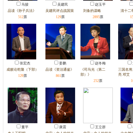
马骏
吴建民
赵玉平
品读《孙子兵法》
吴建民评点战国策
刘备的谋略
清十二
512
票
129
票
2895
票
1
张宏杰
姜鹏
赵冬梅
成败论乾隆（下部）
品读《资治通鉴》
《司马光（第二
三国名将
部）》
亮 邓艾
129
票
861
票
252
票
1
董平
康震
王立群