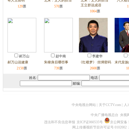
奇人王阳明
北宋：文人的担当
北宋：文人的担当
六大都
王立群说成语
129
票
570
票
1
1064
票
郝万山
赵中南
李建华
郝万山说健康
朱棣身后哪些事
《红楼梦》·丝绸密码
末代皇族
2159
票
739
票
2608
票
1
姓名
:
电话
:
邮编
:
中央电视台网站
|
关于CCTV.com
|
人
中央广播电视总台 央视
违法和不良信息举报
京ICP证060535号
京公网安备 11
网上传播视听节目许可证号 0102002