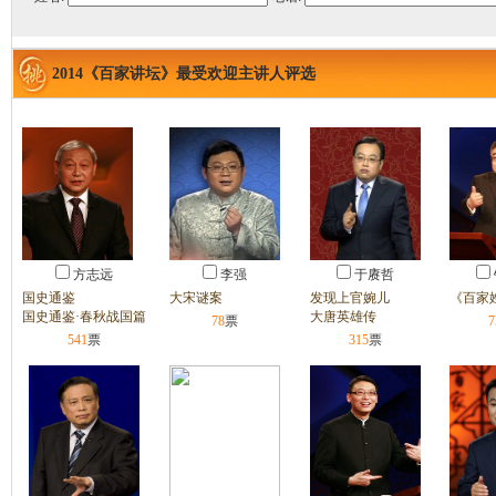
2014《百家讲坛》最受欢迎主讲人评选
方志远
李强
于赓哲
国史通鉴
大宋谜案
发现上官婉儿
《百家
国史通鉴·春秋战国篇
大唐英雄传
78
票
7
541
票
315
票