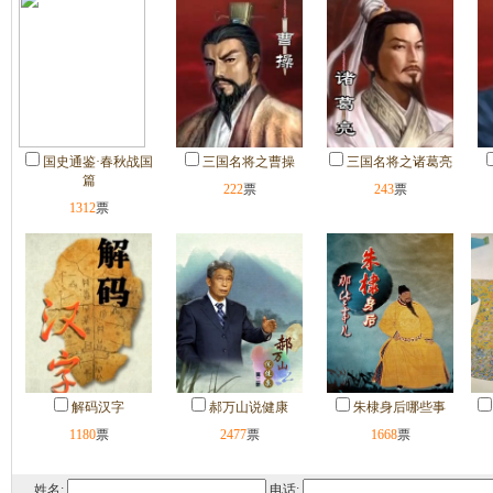
国史通鉴·春秋战国
三国名将之曹操
三国名将之诸葛亮
篇
222
票
243
票
1312
票
解码汉字
郝万山说健康
朱棣身后哪些事
1180
票
2477
票
1668
票
姓名
:
电话
: