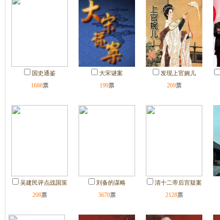
国史通鉴
大宋谜案
发现上官婉儿
1688
票
199
票
269
票
吴建民评点战国策
刘备的谋略
清十二帝后宫疑案
208
票
3670
票
2128
票