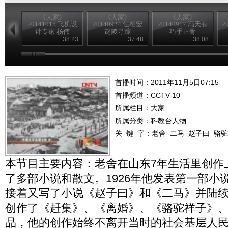
《大家》
《大家》
《大家》
20141015 飞机设
20140924 任相宏
20140917 冯天有
2
计专家 杨伟
谜陵寻踪
巧手正骨
38:23
37:48
38:08
首播时间：2011年11月5日07:15
首播频道：
CCTV-10
所属栏目：
大家
所属分类：科教台人物
关 键 字：
老舍
二马
赵子曰
骆驼
本节目主要内容：老舍在山东7年生活里创作
了多部小说和散文。1926年他发表第一部小
接着又写了小说《赵子曰》和《二马》并陆
创作了《赶集》、《离婚》、《骆驼祥子》
品，他的创作始终不离开当时的社会基层人