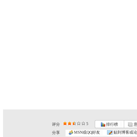
5
评分
排行榜
意
MSN或QQ好友
贴到博客或
分享