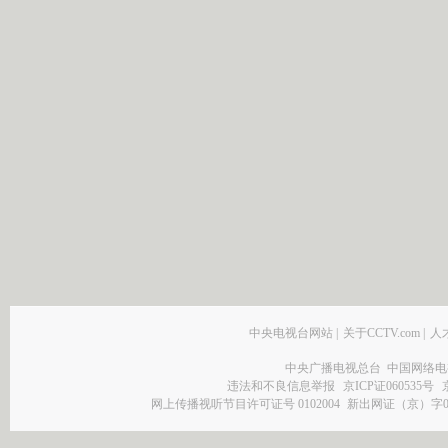
中央电视台网站
|
关于CCTV.com
|
人
中央广播电视总台 中国网络电
违法和不良信息举报
京ICP证060535号
网上传播视听节目许可证号 0102004
新出网证（京）字0