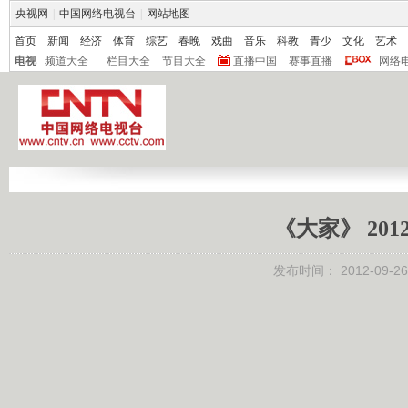
央视网
|
中国网络电视台
|
网站地图
首页
新闻
经济
体育
综艺
春晚
戏曲
音乐
科教
青少
文化
艺术
电视
频道大全
栏目大全
节目大全
直播中国
赛事直播
网络
《大家》 201
发布时间：
2012-09-26