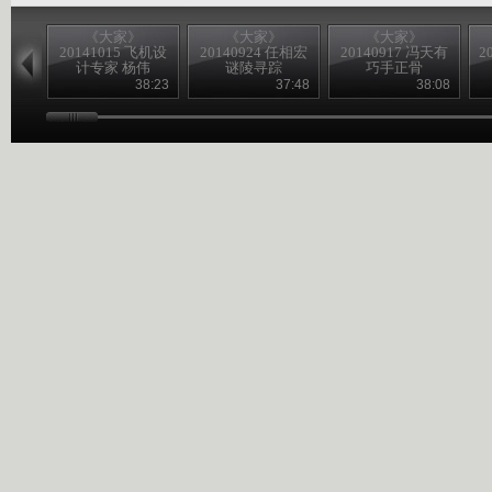
《大家》
《大家》
《大家》
20141015 飞机设
20140924 任相宏
20140917 冯天有
2
计专家 杨伟
谜陵寻踪
巧手正骨
38:23
37:48
38:08