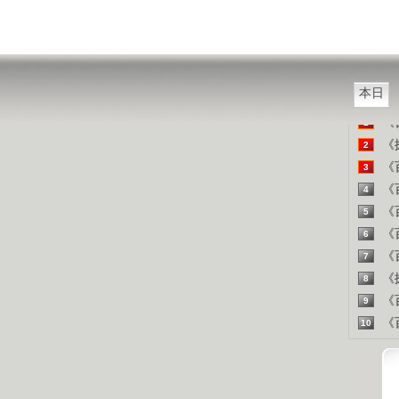
西方把
山东人
精彩
本日
《百
1
《探
2
《百
3
《百
4
《百
5
《百
6
《百
7
《探
8
《百
9
《百
10