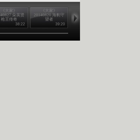
《大家》
《大家》
《大家》
《大家》
140827 朵英贤
20140820 海豹守
20140813 孙秉君
20140806 秦
枪王传奇
望者
解密壁画古墓
秘八十载
38:22
39:20
39:19
39