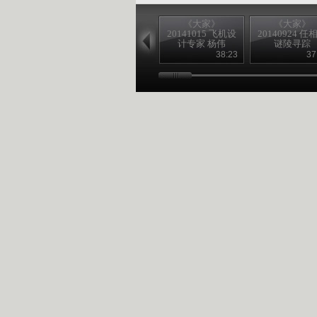
《大家》
《大家》
20141015 飞机设
20140924 任
计专家 杨伟
谜陵寻踪
38:23
37