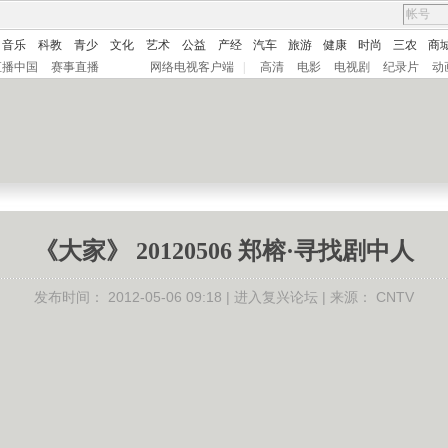
音乐
科教
青少
文化
艺术
公益
产经
汽车
旅游
健康
时尚
三农
商
直播中国
赛事直播
网络电视客户端
|
高清
电影
电视剧
纪录片
动
《大家》 20120506 郑榕·寻找剧中人
发布时间：
2012-05-06 09:18 |
进入复兴论坛
| 来源：
CNTV