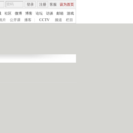
登录
注册
客服
设为首页
城
社区
微博
博客
论坛
访谈
邮箱
游戏
画片
公开课
播客
|
CCTV
频道
栏目