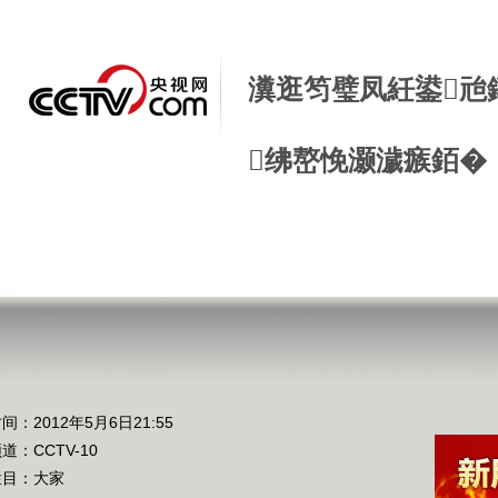
瀵逛笉璧凤紝鍙兘
绋嶅悗灏濊瘯銆�
间：2012年5月6日21:55
频道：
CCTV-10
栏目：
大家