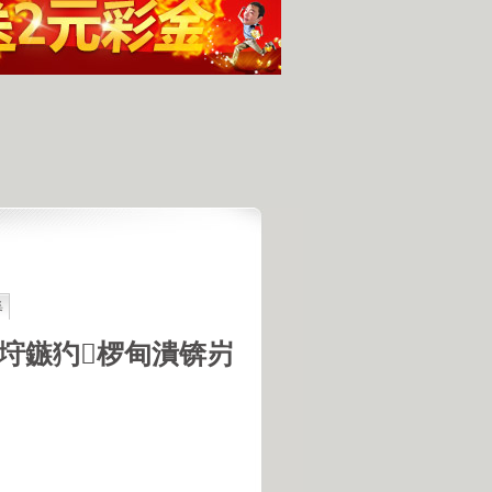
集
最具潜力
人发现的完整无损的不明飞行物
垨鏃犳椤甸潰锛岃
羊犬和草原狼的新结合
羊犬和狼交配的原因
18号机库最高机密的打字员
是第一个不了解UFO真相的总统
的交配是非常困难的事情
惕 海啸袭来 海底地震的威力