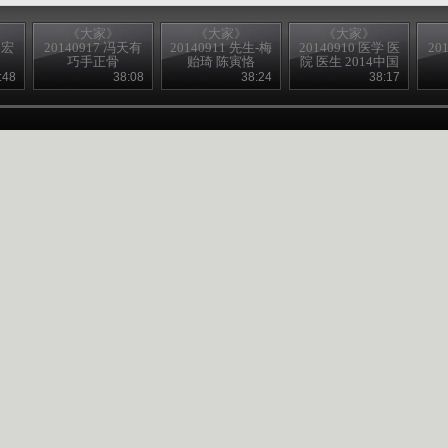
《大家》
《大家》
《大家》
相宏
20140917 冯天有
20140911 先生-梅
20140910 医学 医
20
巧手正骨
贻琦 陈寅恪
院 医生 2014中国
医院论坛
:48
38:08
38:24
38:17