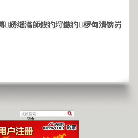
鏄綉缁滃師鍥犳垨鏃犳椤甸潰锛岃
锘�