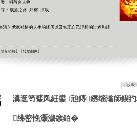
分类：科教台人物
 字：
戏剧之路
郑榕
演戏
表演艺术家郑榕的人生的经历以及实现自己理想的过程和经
【
复制链接
】【
转发邮件
】
小故事
石油工
瀵逛笉璧凤紝鍙兘鏄綉缁滃師鍥犳
德国牧
选择牧
接触到
绋嶅悗灏濊瘯銆�
肯尼迪
狼和犬
提高警