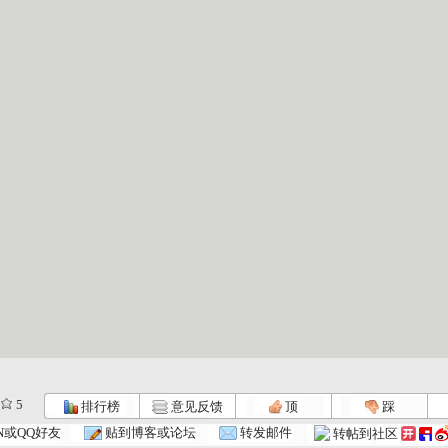
5
排行榜
意见反馈
顶
踩
N或QQ好友
贴到博客或论坛
转发邮件
转帖到社区