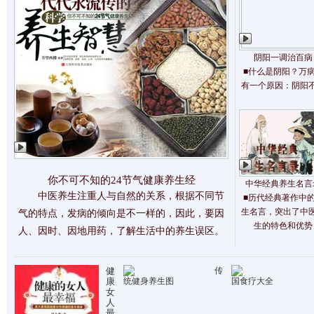
阴阳一调治百病
■什么是阴阳？万
有一个原因：阴阳
你不可不知的24节气健康养生经
中华经典养生名言
中医养生注重人与自然的关系，根据不同节
■历代经典著作中
生名言，突出了中
气的特点，发病的倾向是不一样的，因此，要因
生的特色和优势
人、因时、因地用药，了解生活中的养生误区。
健
传
康
统健身养生图
国食疗大全
女
人
最