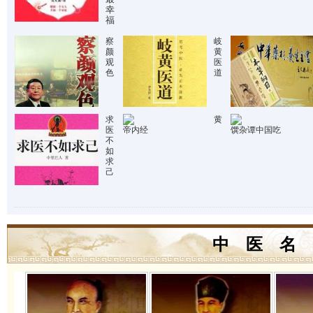
幸
福
察
岐
颜
黄
观
医
色
道
求
黄
医
帝内经
馔杂谭中国吃
不
如
求
己
中 医 名 