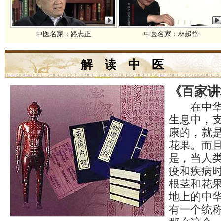
中医名家：路志正
中医名家：林超岱
解 读 中 医
《百家讲
在中华民
生息中，
康的，就
花果。而
是，当人
疫和疾病
根茎和花
地上的中
有一个统