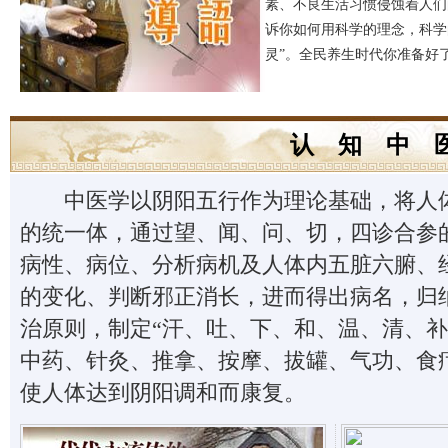
素、不良生活习惯侵蚀着人们
诉你如何用科学的理念，科学
灵”。全民养生时代你准备好
认 知 中 
中医学以阴阳五行作为理论基础，将人体
的统一体，通过望、闻、问、切，四诊合参
病性、病位、分析病机及人体内五脏六腑、
的变化、判断邪正消长，进而得出病名，归
治原则，制定“汗、吐、下、和、温、清、补
中药、针灸、推拿、按摩、拔罐、气功、食
使人体达到阴阳调和而康复。