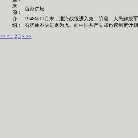
来
百家讲坛
源：
介
1948年11月末，淮海战役进入第二阶段。人民解
绍：
石犹豫不决进退为虎。而中国共产党却迅速制定计划布
<<
<
1
2
3
>
>>