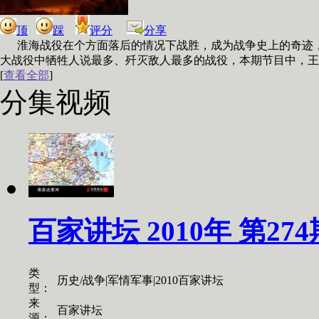
顶
踩
评分
分享
淮海战役在个方面落后的情况下战胜，成为战争史上的奇迹
大战役中牺牲人说最多、歼灭敌人最多的战役，本期节目中，王
[
查看全部
]
分集视频
百家讲坛 2010年 第27
类
历史/战争|军情军事|2010百家讲坛
型：
来
百家讲坛
源：