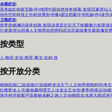
央视栏目
|
原来如此
|
创新无限(停)
|
地理中国
|
自然传奇
|
探索·发现
|
百家讲坛
|
绿色空间
|
科技之光
|
科技博览(停播)
|
国宝档案
|
中华民族(停)
|
读书
|
卫视栏目
|
世界游
|
杨澜访谈录
|
丝路·发现
|
这里是北京
|
天下收藏
|
魅力发现
|
漫
行者
|
新杏坛
|
经典人文地理
|
自然密码
|
武当百谜
|
故事甘肃
|
影像世
按类型
人 物
|
历 史
|
自 然
|
军 事
|
文 化
|
科 技
按开放分类
植物
|
臣相
|
二战
|
皇陵
|
行游
|
国粹
|
史说天下
|
人文地理
|
密档
|
时尚
|
考古
红楼梦
|
名人
|
灾难
|
收藏
|
明星艺人
|
女皇女王
|
女性
|
黄帝
|
慈禧
|
运动
|
能
海洋
|
科学探索
|
宇宙奥秘
|
未解之谜
|
人文
|
动物
|
民生
|
名家大师
|
武侠