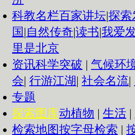
科教名栏
百家讲坛
|
探索
国
|
自然传奇
|
读书
|
我爱
里是北京
资讯
科学突破
|
气候环
会
|
行游江湖
|
社会名流
|
专题
探索图库
动植物
|
生活
|
检索地图
按字母检索
|