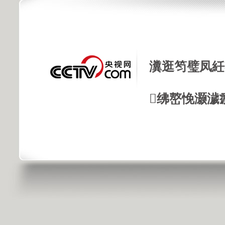
瀵逛笉璧凤紝
绋嶅悗灏濊