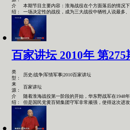
介
本期节目主要内容：淮海战役在个方面落后的情况下
绍：
一场决定性的战役，成为三大战役中牺牲人说最多、歼
百家讲坛 2010年 第27
类
历史/战争|军情军事|2010百家讲坛
型：
来
百家讲坛
源：
介
随着淮海战役第一阶段的开始，华东野战军在1948
绍：
但是国民党黄百韬集团守军非常顽强，使得这次进攻比