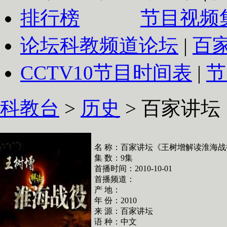
排行榜
节目视频
论坛
科教频道论坛
|
百
CCTV10
节目时间表
|
节
科教台
>
历史
>
百家讲坛
名 称：百家讲坛《王树增解读淮海战
集 数：9集
首播时间：2010-10-01
首播频道：
产 地：
年 份：2010
来 源：百家讲坛
语 种：中文