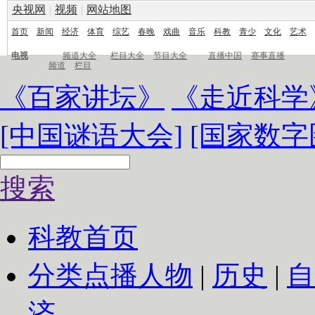
央视网
|
视频
|
网站地图
首页
新闻
经济
体育
综艺
春晚
戏曲
音乐
科教
青少
文化
艺术
电视
频道大全
栏目大全
节目大全
直播中国
赛事直播
频道
栏目
《百家讲坛》
《走近科学
[中国谜语大会]
[国家数字
搜索
科教首页
分类点播
人物
|
历史
|
自
济