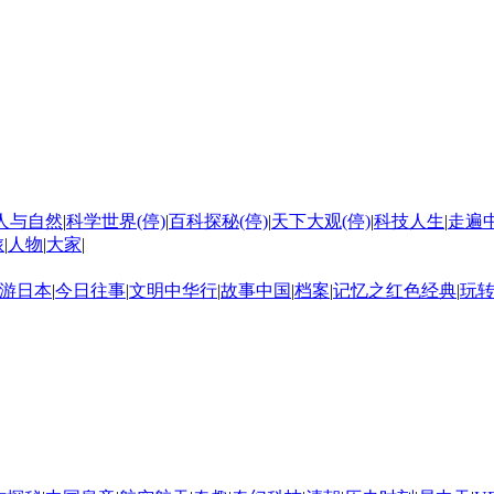
人与自然
|
科学世界(停)
|
百科探秘(停)
|
天下大观(停)
|
科技人生
|
走遍
旅
|
人物
|
大家
|
游日本
|
今日往事
|
文明中华行
|
故事中国
|
档案
|
记忆之红色经典
|
玩