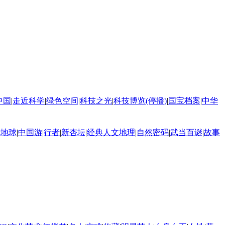
中国
|
走近科学
|
绿色空间
|
科技之光
|
科技博览(停播)
|
国宝档案
|
中华
转地球
|
中国游
|
行者
|
新杏坛
|
经典人文地理
|
自然密码
|
武当百谜
|
故事