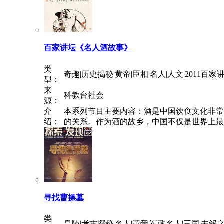
百家讲坛《名人酒故事》
类
奇趣|历史揭秘|黄帝|臣相|名人|人文|2011百家
型：
来
科教台社会
源：
介
本系列节目主要内容：酒是中国饮食文化非常
绍：
的关系。作为酒的故乡，中国不仅是世界上最早
寻找曹操墓
类
皇陵|考古探秘|名人|黄帝|军政名人|三国|未解