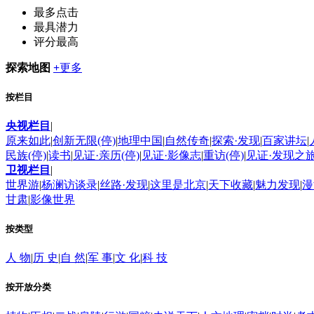
最多点击
最具潜力
评分最高
探索地图
+
更多
按栏目
央视栏目
|
原来如此
|
创新无限(停)
|
地理中国
|
自然传奇
|
探索·发现
|
百家讲坛
|
民族(停)
|
读书
|
见证·亲历(停)
|
见证·影像志
|
重访(停)
|
见证·发现之
卫视栏目
|
世界游
|
杨澜访谈录
|
丝路·发现
|
这里是北京
|
天下收藏
|
魅力发现
|
漫
甘肃
|
影像世界
按类型
人 物
|
历 史
|
自 然
|
军 事
|
文 化
|
科 技
按开放分类