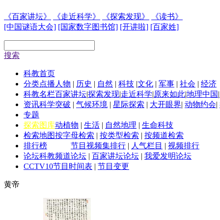
《百家讲坛》
《走近科学》
《探索发现》
《读书》
[中国谜语大会]
[国家数字图书馆]
[开讲啦]
[百家姓]
搜索
科教首页
分类点播
人物
|
历史
|
自然
|
科技
|
文化
|
军事
|
社会
|
经济
科教名栏
百家讲坛
|
探索发现
|
走近科学
|
原来如此
|
地理中国
|
资讯
科学突破
|
气候环境
|
星际探索
|
大开眼界
|
动物约会
|
专题
探索图库
动植物
|
生活
|
自然地理
|
生命科技
检索地图
按字母检索
|
按类型检索
|
按频道检索
排行榜
节目视频集排行
|
人气栏目
|
视频排行
论坛
科教频道论坛
|
百家讲坛论坛
|
我爱发明论坛
CCTV10
节目时间表
|
节目变更
黄帝