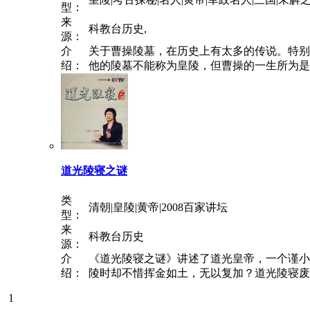
型：
来
科教台历史,
源：
介
关于曹操陵墓，在历史上有太多的传说。特别
绍：
他的陵墓不能称为皇陵，但曹操的一生所为是中
道光陵寝之谜
类
清朝|皇陵|黄帝|2008百家讲坛
型：
来
科教台历史
源：
介
《道光陵寝之谜》讲述了道光皇帝，一个谨小
绍：
陵时却不惜挥金如土，无以复加？道光陵寝废弃
1