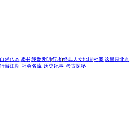
自然传奇
|
读书
|
我爱发明
|
行者
|
经典人文地理
|
档案
|
这里是北京
行游江湖
|
社会名流
|
历史纪事
|
考古探秘