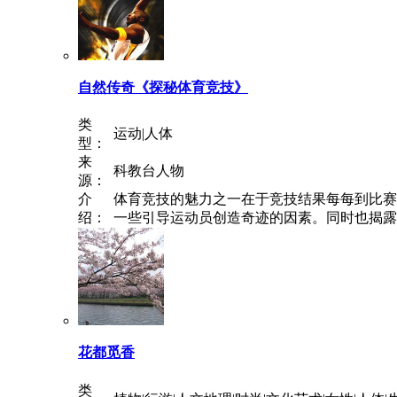
自然传奇《探秘体育竞技》
类
运动|人体
型：
来
科教台人物
源：
介
体育竞技的魅力之一在于竞技结果每每到比赛
绍：
一些引导运动员创造奇迹的因素。同时也揭露了
花都觅香
类