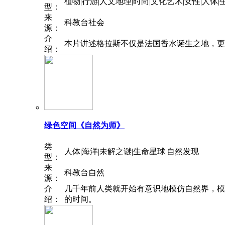
植物|行游|人文地理|时尚|文化艺术|女性|人体|
型：
来
科教台社会
源：
介
本片讲述格拉斯不仅是法国香水诞生之地，更
绍：
绿色空间《自然为师》
类
人体|海洋|未解之谜|生命星球|自然发现
型：
来
科教台自然
源：
介
几千年前人类就开始有意识地模仿自然界，模
绍：
的时间。