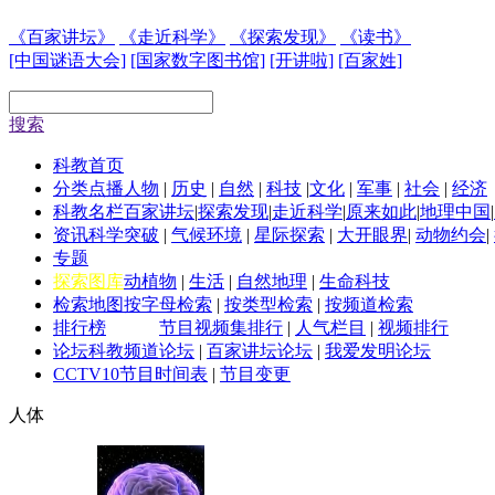
《百家讲坛》
《走近科学》
《探索发现》
《读书》
[中国谜语大会]
[国家数字图书馆]
[开讲啦]
[百家姓]
搜索
科教首页
分类点播
人物
|
历史
|
自然
|
科技
|
文化
|
军事
|
社会
|
经济
科教名栏
百家讲坛
|
探索发现
|
走近科学
|
原来如此
|
地理中国
|
资讯
科学突破
|
气候环境
|
星际探索
|
大开眼界
|
动物约会
|
专题
探索图库
动植物
|
生活
|
自然地理
|
生命科技
检索地图
按字母检索
|
按类型检索
|
按频道检索
排行榜
节目视频集排行
|
人气栏目
|
视频排行
论坛
科教频道论坛
|
百家讲坛论坛
|
我爱发明论坛
CCTV10
节目时间表
|
节目变更
人体