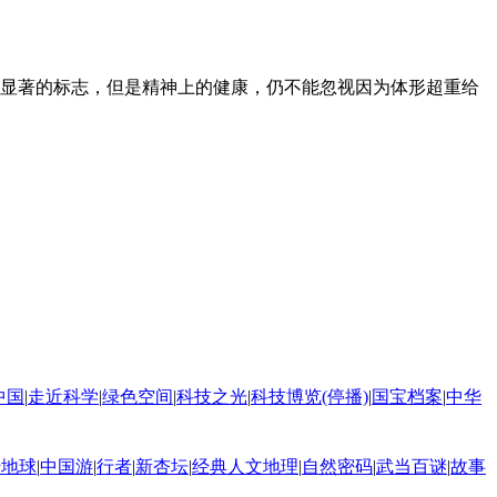
显著的标志，但是精神上的健康，仍不能忽视因为体形超重给
中国
|
走近科学
|
绿色空间
|
科技之光
|
科技博览(停播)
|
国宝档案
|
中华
转地球
|
中国游
|
行者
|
新杏坛
|
经典人文地理
|
自然密码
|
武当百谜
|
故事