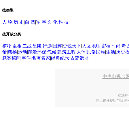
按类型
人 物
|
历 史
|
自 然
|
军 事
|
文 化
|
科 技
按开放分类
植物
|
臣相
|
二战
|
皇陵
|
行游
|
国粹
|
史说天下
|
人文地理
|
密档
|
时尚
|
考
帝
|
慈禧
|
运动
|
能源环保
|
气候
|
建筑工程
|
人体
|
民俗民族
|
生活
|
历史
悬案秘闻
|
事件
|
名著名家
|
经典纪录
|
古迹遗址
中央电视台
违法和
网上传播视听节目许可证号