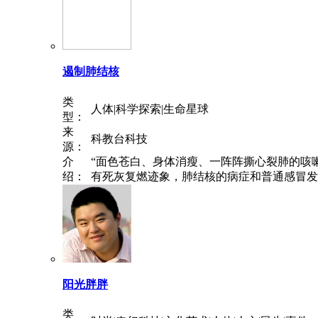
遏制肺结核
类
人体|科学探索|生命星球
型：
来
科教台科技
源：
介
“面色苍白、身体消瘦、一阵阵撕心裂肺的咳
绍：
有死灰复燃迹象，肺结核的病症和普通感冒发烧
阳光胖胖
类