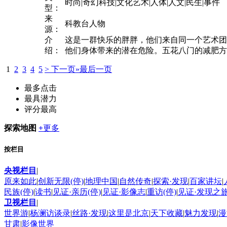
时尚|奇幻科技|文化艺术|人体|人文|民生|事件
型：
来
科教台人物
源：
介
这是一群快乐的胖胖，他们来自同一个艺术团
绍：
他们身体带来的潜在危险。五花八门的减肥方法
1
2
3
4
5
> 下一页
»最后一页
最多点击
最具潜力
评分最高
探索地图
+
更多
按栏目
央视栏目
|
原来如此
|
创新无限(停)
|
地理中国
|
自然传奇
|
探索·发现
|
百家讲坛
|
民族(停)
|
读书
|
见证·亲历(停)
|
见证·影像志
|
重访(停)
|
见证·发现之
卫视栏目
|
世界游
|
杨澜访谈录
|
丝路·发现
|
这里是北京
|
天下收藏
|
魅力发现
|
漫
甘肃
|
影像世界