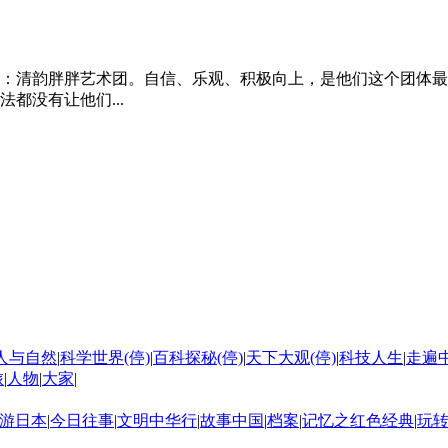
：清韵胖胖艺术团。自信、乐观、积极向上，是他们这个团体最
都没有让他们...
人与自然
|
科学世界(停)
|
百科探秘(停)
|
天下大观(停)
|
科技人生
|
走遍
旅
|
人物
|
大家
|
游日本
|
今日往事
|
文明中华行
|
故事中国
|
档案
|
记忆之红色经典
|
玩