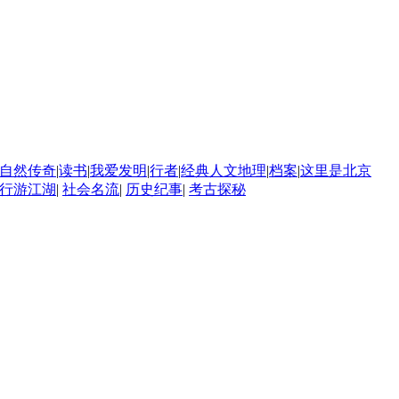
自然传奇
|
读书
|
我爱发明
|
行者
|
经典人文地理
|
档案
|
这里是北京
行游江湖
|
社会名流
|
历史纪事
|
考古探秘