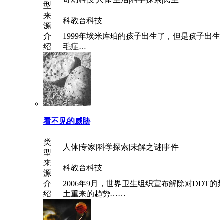
型：
来
科教台科技
源：
介
1999年埃米库珀的孩子出生了，但是孩子
绍：
毛症…
看不见的威胁
类
人体|专家|科学探索|未解之谜|事件
型：
来
科教台科技
源：
介
2006年9月，世界卫生组织宣布解除对DD
绍：
土重来的趋势……