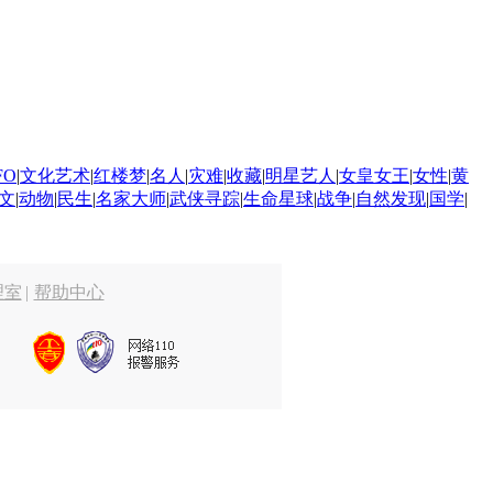
FO
|
文化艺术
|
红楼梦
|
名人
|
灾难
|
收藏
|
明星艺人
|
女皇女王
|
女性
|
黄
文
|
动物
|
民生
|
名家大师
|
武侠寻踪
|
生命星球
|
战争
|
自然发现
|
国学
|
理室
|
帮助中心