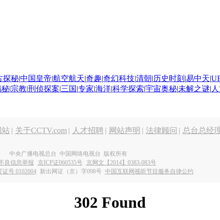
古探秘
|
中国皇帝
|
航空航天
|
奇趣
|
奇幻科技
|
清朝
|
历史时刻
|
易中天
|
U
揭秘
|
宗教
|
刑侦探案
|
三国
|
专家
|
海洋
|
科学探索
|
宇宙奥秘
|
未解之谜
|
人
网站
|
关于CCTV.com
|
人才招聘
|
网站声明
|
法律顾问
|
总台总经
中央广播电视总台 中国网络电视台 版权所有
不良信息举报
京ICP证060535号
京网文【2014】0383-083号
 0102004
新出网证（京）字098号
中国互联网视听节目服务自律公约
302 Found