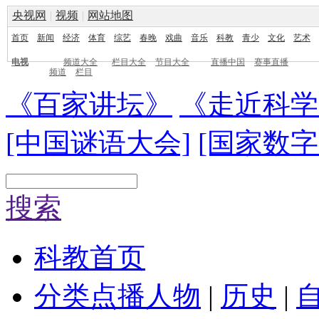
央视网
|
视频
|
网站地图
首页
新闻
经济
体育
综艺
春晚
戏曲
音乐
科教
青少
文化
艺术
电视
频道大全
栏目大全
节目大全
直播中国
赛事直播
频道
栏目
《百家讲坛》
《走近科学
[中国谜语大会]
[国家数字
搜索
科教首页
分类点播
人物
|
历史
|