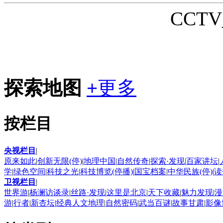
CCTV_
探索地图
+
更多
按栏目
央视栏目
|
原来如此
|
创新无限(停)
|
地理中国
|
自然传奇
|
探索·发现
|
百家讲坛
|
学
|
绿色空间
|
科技之光
|
科技博览(停播)
|
国宝档案
|
中华民族(停)
|
读
卫视栏目
|
世界游
|
杨澜访谈录
|
丝路·发现
|
这里是北京
|
天下收藏
|
魅力发现
|
漫
游
|
行者
|
新杏坛
|
经典人文地理
|
自然密码
|
武当百谜
|
故事甘肃
|
影像