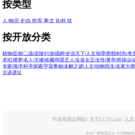
按类型
人 物
|
历 史
|
自 然
|
军 事
|
文 化
|
科 技
按开放分类
植物
|
臣相
|
二战
|
皇陵
|
行游
|
国粹
|
史说天下
|
人文地理
|
密档
|
时尚
|
考
术
|
红楼梦
|
名人
|
灾难
|
收藏
|
明星艺人
|
女皇女王
|
女性
|
黄帝
|
慈禧
|
运
专家
|
海洋
|
科学探索
|
宇宙奥秘
|
未解之谜
|
人文
|
动物
|
民生
|
名家大师
古迹遗址
中央电视台网站
|
关于CCTV.com
|
人才
中央广播电视总台 中国网络电