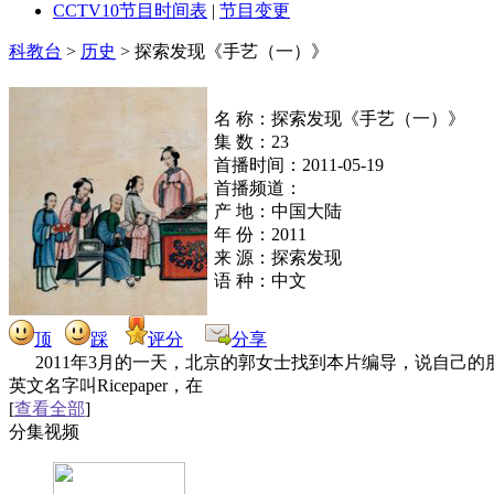
CCTV10
节目时间表
|
节目变更
科教台
>
历史
>
探索发现《手艺（一）》
名 称：探索发现《手艺（一）》
集 数：23
首播时间：2011-05-19
首播频道：
产 地：中国大陆
年 份：2011
来 源：探索发现
语 种：中文
顶
踩
评分
分享
2011年3月的一天，北京的郭女士找到本片编导，说自
英文名字叫Ricepaper，在
[
查看全部
]
分集视频