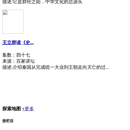
描述:
它是群经之始，中华文化的总源头
王立群读《史...
集数：四十七
来源：百家讲坛
描述:
介绍秦国从完成统一大业到王朝走向灭亡的过...
探索地图
+
更多
按栏目