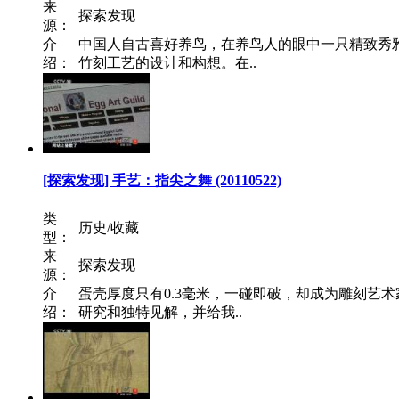
来
探索发现
源：
介
中国人自古喜好养鸟，在养鸟人的眼中一只精致秀
绍：
竹刻工艺的设计和构想。在..
[探索发现] 手艺：指尖之舞 (20110522)
类
历史/收藏
型：
来
探索发现
源：
介
蛋壳厚度只有0.3毫米，一碰即破，却成为雕刻艺
绍：
研究和独特见解，并给我..