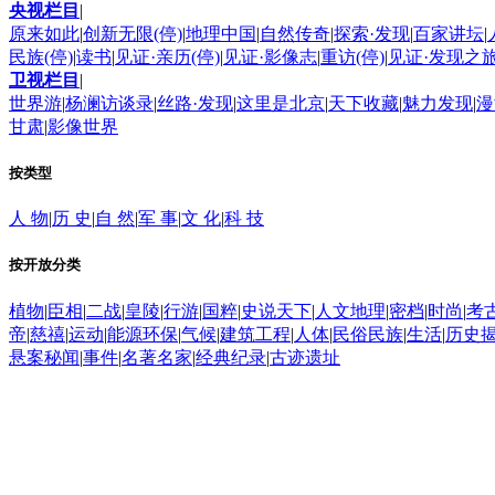
央视栏目
|
原来如此
|
创新无限(停)
|
地理中国
|
自然传奇
|
探索·发现
|
百家讲坛
|
民族(停)
|
读书
|
见证·亲历(停)
|
见证·影像志
|
重访(停)
|
见证·发现之
卫视栏目
|
世界游
|
杨澜访谈录
|
丝路·发现
|
这里是北京
|
天下收藏
|
魅力发现
|
漫
甘肃
|
影像世界
按类型
人 物
|
历 史
|
自 然
|
军 事
|
文 化
|
科 技
按开放分类
植物
|
臣相
|
二战
|
皇陵
|
行游
|
国粹
|
史说天下
|
人文地理
|
密档
|
时尚
|
考
帝
|
慈禧
|
运动
|
能源环保
|
气候
|
建筑工程
|
人体
|
民俗民族
|
生活
|
历史
悬案秘闻
|
事件
|
名著名家
|
经典纪录
|
古迹遗址