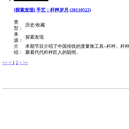
[探索发现] 手艺：杆秤岁月 (20110522)
类
历史/收藏
型：
来
探索发现
源：
介
本期节目介绍了中国传统的度量衡工具--杆秤。
绍：
聚着代代杆秤匠人的聪明..
<<
<
1
2
>
>>