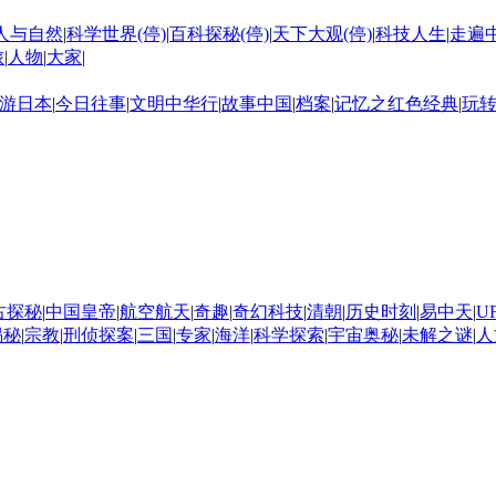
人与自然
|
科学世界(停)
|
百科探秘(停)
|
天下大观(停)
|
科技人生
|
走遍
旅
|
人物
|
大家
|
游日本
|
今日往事
|
文明中华行
|
故事中国
|
档案
|
记忆之红色经典
|
玩
古探秘
|
中国皇帝
|
航空航天
|
奇趣
|
奇幻科技
|
清朝
|
历史时刻
|
易中天
|
U
揭秘
|
宗教
|
刑侦探案
|
三国
|
专家
|
海洋
|
科学探索
|
宇宙奥秘
|
未解之谜
|
人