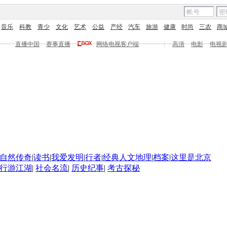
音乐
科教
青少
文化
艺术
公益
产经
汽车
旅游
健康
时尚
三农
商
直播中国
赛事直播
网络电视客户端
|
高清
电影
电视
自然传奇
|
读书
|
我爱发明
|
行者
|
经典人文地理
|
档案
|
这里是北京
行游江湖
|
社会名流
|
历史纪事
|
考古探秘