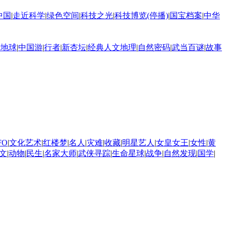
中国
|
走近科学
|
绿色空间
|
科技之光
|
科技博览(停播)
|
国宝档案
|
中华
转地球
|
中国游
|
行者
|
新杏坛
|
经典人文地理
|
自然密码
|
武当百谜
|
故事
FO
|
文化艺术
|
红楼梦
|
名人
|
灾难
|
收藏
|
明星艺人
|
女皇女王
|
女性
|
黄
文
|
动物
|
民生
|
名家大师
|
武侠寻踪
|
生命星球
|
战争
|
自然发现
|
国学
|