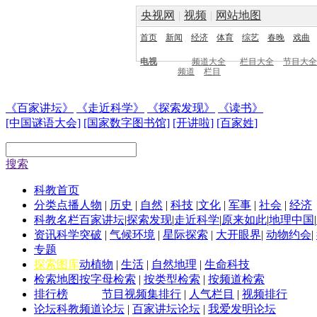
央视网
|
视频
|
网站地图
首页
新闻
经济
体育
综艺
春晚
戏曲
电视
频道大全
栏目大全
节目大全
频道
栏目
《百家讲坛》
《走近科学》
《探索发现》
《读书》
[中国谜语大会]
[国家数字图书馆]
[开讲啦]
[百家姓]
搜索
科教首页
分类点播
人物
|
历史
|
自然
|
科技
|
文化
|
军事
|
社会
|
经济
科教名栏
百家讲坛
|
探索发现
|
走近科学
|
原来如此
|
地理中国
|
资讯
科学突破
|
气候环境
|
星际探索
|
大开眼界
|
动物约会
|
专题
探索图库
动植物
|
生活
|
自然地理
|
生命科技
检索地图
按字母检索
|
按类型检索
|
按频道检索
排行榜
节目视频集排行
|
人气栏目
|
视频排行
论坛
科教频道论坛
|
百家讲坛论坛
|
我爱发明论坛