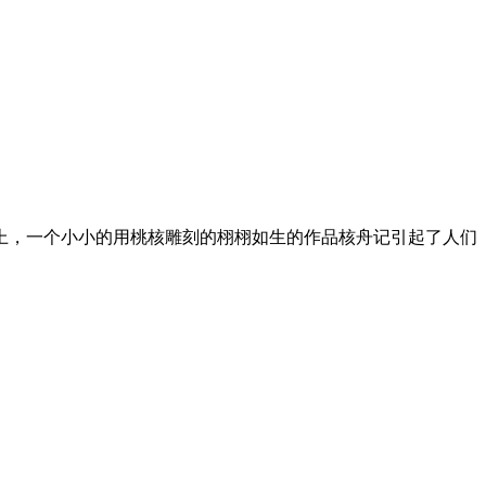
展上，一个小小的用桃核雕刻的栩栩如生的作品核舟记引起了人们