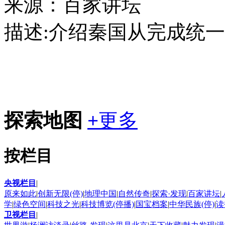
来源：百家讲坛
描述:
介绍秦国从完成统一
探索地图
+
更多
按栏目
央视栏目
|
原来如此
|
创新无限(停)
|
地理中国
|
自然传奇
|
探索·发现
|
百家讲坛
|
学
|
绿色空间
|
科技之光
|
科技博览(停播)
|
国宝档案
|
中华民族(停)
|
读
卫视栏目
|