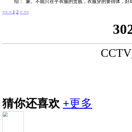
绍：
象。不能只在乎衣服的贵贱，衣服穿的要得体，好坏
<<
<
1
2
>
>>
30
CCTV_
猜你还喜欢
+
更多