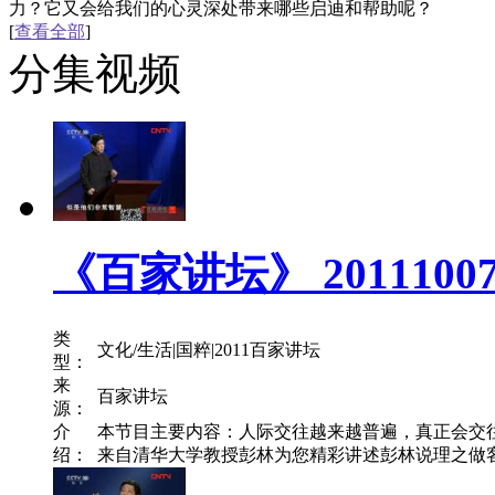
力？它又会给我们的心灵深处带来哪些启迪和帮助呢？
[
查看全部
]
分集视频
《百家讲坛》 201110
类
文化/生活|国粹|2011百家讲坛
型：
来
百家讲坛
源：
介
本节目主要内容：人际交往越来越普遍，真正会交
绍：
来自清华大学教授彭林为您精彩讲述彭林说理之做客的