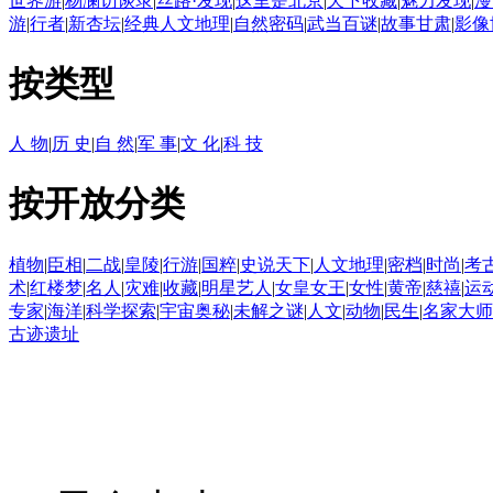
世界游
|
杨澜访谈录
|
丝路·发现
|
这里是北京
|
天下收藏
|
魅力发现
|
漫
游
|
行者
|
新杏坛
|
经典人文地理
|
自然密码
|
武当百谜
|
故事甘肃
|
影像
按类型
人 物
|
历 史
|
自 然
|
军 事
|
文 化
|
科 技
按开放分类
植物
|
臣相
|
二战
|
皇陵
|
行游
|
国粹
|
史说天下
|
人文地理
|
密档
|
时尚
|
考
术
|
红楼梦
|
名人
|
灾难
|
收藏
|
明星艺人
|
女皇女王
|
女性
|
黄帝
|
慈禧
|
运
专家
|
海洋
|
科学探索
|
宇宙奥秘
|
未解之谜
|
人文
|
动物
|
民生
|
名家大师
古迹遗址