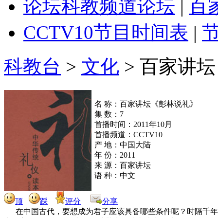
论坛
科教频道论坛
|
百
CCTV10
节目时间表
|
科教台
>
文化
>
百家讲坛
名 称：百家讲坛《彭林说礼》
集 数：7
首播时间：2011年10月
首播频道：CCTV10
产 地：中国大陆
年 份：2011
来 源：百家讲坛
语 种：中文
顶
踩
评分
分享
在中国古代，要想成为君子应该具备哪些条件呢？时隔千年