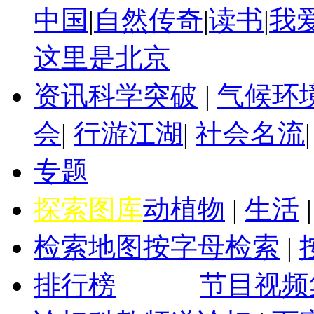
中国
|
自然传奇
|
读书
|
我
这里是北京
资讯
科学突破
|
气候环
会
|
行游江湖
|
社会名流
专题
探索图库
动植物
|
生活
检索地图
按字母检索
|
排行榜
节目视频