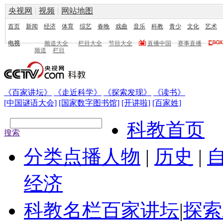
央视网
|
视频
|
网站地图
首页
新闻
经济
体育
综艺
春晚
戏曲
音乐
科教
青少
文化
艺术
电视
频道大全
栏目大全
节目大全
直播中国
赛事直播
频道
栏目
《百家讲坛》
《走近科学》
《探索发现》
《读书》
[中国谜语大会]
[国家数字图书馆]
[开讲啦]
[百家姓]
科教首页
搜索
分类点播
人物
|
历史
|
经济
科教名栏
百家讲坛
|
探索