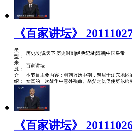
《百家讲坛》 201110
类
历史/史说天下|历史时刻|经典纪录|清朝|中国皇帝
型：
来
百家讲坛
源：
介
本节目主要内容：明朝万历中期，聚居于辽东地区
绍：
女真的一次战争中意外殒命。杀父之仇促使努尔哈赤
《百家讲坛》 201110