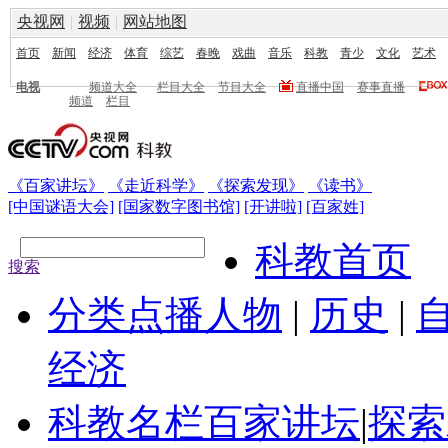
央视网
|
视频
|
网站地图
首页
新闻
经济
体育
综艺
春晚
戏曲
音乐
科教
青少
文化
艺术
电视
频道大全
栏目大全
节目大全
直播中国
赛事直播
频道
栏目
《百家讲坛》
《走近科学》
《探索发现》
《读书》
[中国谜语大会]
[国家数字图书馆]
[开讲啦]
[百家姓]
科教首页
搜索
分类点播
人物
|
历史
|
经济
科教名栏
百家讲坛
|
探索