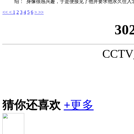
绍：
身像很感兴趣，于是便接见了他并要求他永久住入北
<<
<
1
2
3
4
5
6
>
>>
30
CCTV_
猜你还喜欢
+
更多