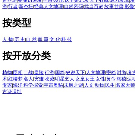
世界游
|
杨澜访谈录
|
丝路·发现
|
这里是北京
|
天下收藏
|
魅力发现
|
漫
游
|
行者
|
新杏坛
|
经典人文地理
|
自然密码
|
武当百谜
|
故事甘肃
|
影像
按类型
人 物
|
历 史
|
自 然
|
军 事
|
文 化
|
科 技
按开放分类
植物
|
臣相
|
二战
|
皇陵
|
行游
|
国粹
|
史说天下
|
人文地理
|
密档
|
时尚
|
考
术
|
红楼梦
|
名人
|
灾难
|
收藏
|
明星艺人
|
女皇女王
|
女性
|
黄帝
|
慈禧
|
运
专家
|
海洋
|
科学探索
|
宇宙奥秘
|
未解之谜
|
人文
|
动物
|
民生
|
名家大师
古迹遗址