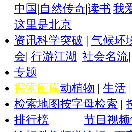
中国
|
自然传奇
|
读书
|
我
这里是北京
资讯
科学突破
|
气候环
会
|
行游江湖
|
社会名流
专题
探索图库
动植物
|
生活
检索地图
按字母检索
|
排行榜
节目视频