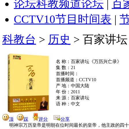
论坛
科教频道论坛
|
百
CCTV10
节目时间表
|
科教台
>
历史
>
百家讲坛
名 称：百家讲坛《万历兴亡录》
集 数：21
首播时间：
首播频道：CCTV10
产 地：中国大陆
年 份：2011
来 源：百家讲坛
语 种：中文
顶
踩
评分
分享
明神宗万历皇帝是明朝在位时间最长的皇帝，他主政的四十