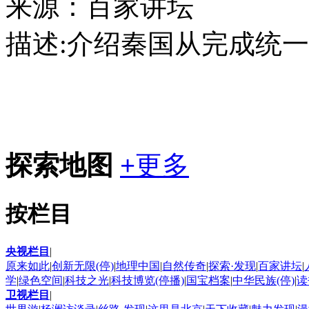
来源：百家讲坛
描述:
介绍秦国从完成统一
探索地图
+
更多
按栏目
央视栏目
|
原来如此
|
创新无限(停)
|
地理中国
|
自然传奇
|
探索·发现
|
百家讲坛
|
学
|
绿色空间
|
科技之光
|
科技博览(停播)
|
国宝档案
|
中华民族(停)
|
读
卫视栏目
|