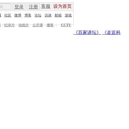
客服
设为首页
登录
注册
城
社区
微博
博客
论坛
访谈
邮箱
游戏
剧
纪录片
动画片
公开课
播客
|
CCTV
《百家讲坛》
《走近科