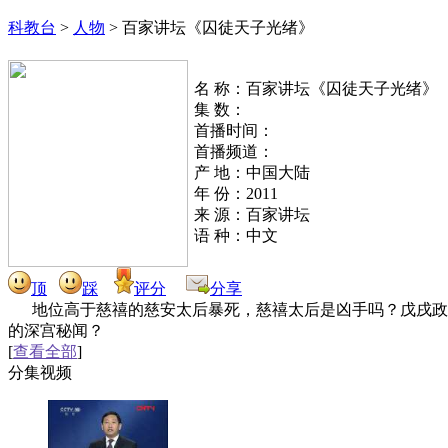
科教台
>
人物
>
百家讲坛《囚徒天子光绪》
名 称：百家讲坛《囚徒天子光绪》
集 数：
首播时间：
首播频道：
产 地：中国大陆
年 份：2011
来 源：百家讲坛
语 种：中文
顶
踩
评分
分享
地位高于慈禧的慈安太后暴死，慈禧太后是凶手吗？戊戌政
的深宫秘闻？
[
查看全部
]
分集视频