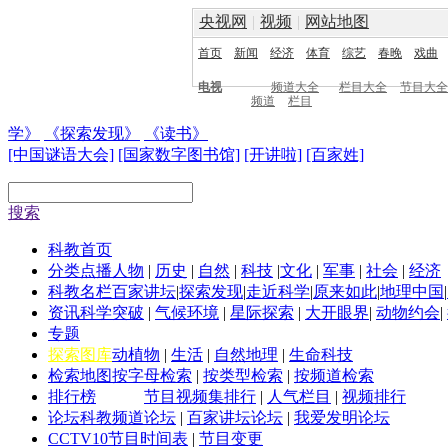
央视网
|
视频
|
网站地图
首页
新闻
经济
体育
综艺
春晚
戏曲
电视
频道大全
栏目大全
节目大全
频道
栏目
学》
《探索发现》
《读书》
[中国谜语大会]
[国家数字图书馆]
[开讲啦]
[百家姓]
搜索
科教首页
分类点播
人物
|
历史
|
自然
|
科技
|
文化
|
军事
|
社会
|
经济
科教名栏
百家讲坛
|
探索发现
|
走近科学
|
原来如此
|
地理中国
|
资讯
科学突破
|
气候环境
|
星际探索
|
大开眼界
|
动物约会
|
专题
探索图库
动植物
|
生活
|
自然地理
|
生命科技
检索地图
按字母检索
|
按类型检索
|
按频道检索
排行榜
节目视频集排行
|
人气栏目
|
视频排行
论坛
科教频道论坛
|
百家讲坛论坛
|
我爱发明论坛
CCTV10
节目时间表
|
节目变更