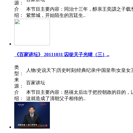
源：
介
本节目主要内容：同治十三年，醇亲王奕譞之子载
绍：
紫禁城，开始陌生的宫廷生..
《百家讲坛》 20111031 囚徒天子光绪（三）..
类
人物/史说天下|历史时刻|经典纪录|中国皇帝|女皇女
型：
来
百家讲坛
源：
介
本节目主要内容：慈禧太后出于把控朝政的目的，
绍：
这就造成了清朝父子相传的..