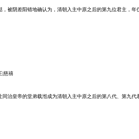
湉，被阴差阳错地确认为，清朝入主中原之后的第九位君主，年
王|慈禧
让同治皇帝的堂弟载湉成为清朝入主中原之后的第八代、第九代