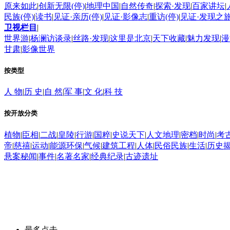
原来如此
|
创新无限(停)
|
地理中国
|
自然传奇
|
探索·发现
|
百家讲坛
|
民族(停)
|
读书
|
见证·亲历(停)
|
见证·影像志
|
重访(停)
|
见证·发现之
卫视栏目
|
世界游
|
杨澜访谈录
|
丝路·发现
|
这里是北京
|
天下收藏
|
魅力发现
|
漫
甘肃
|
影像世界
按类型
人 物
|
历 史
|
自 然
|
军 事
|
文 化
|
科 技
按开放分类
植物
|
臣相
|
二战
|
皇陵
|
行游
|
国粹
|
史说天下
|
人文地理
|
密档
|
时尚
|
考
帝
|
慈禧
|
运动
|
能源环保
|
气候
|
建筑工程
|
人体
|
民俗民族
|
生活
|
历史
悬案秘闻
|
事件
|
名著名家
|
经典纪录
|
古迹遗址
最多点击