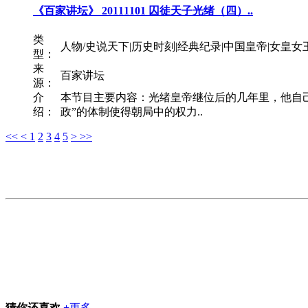
《百家讲坛》 20111101 囚徒天子光绪（四）..
类
人物/史说天下|历史时刻|经典纪录|中国皇帝|女皇女
型：
来
百家讲坛
源：
介
本节目主要内容：光绪皇帝继位后的几年里，他自
绍：
政”的体制使得朝局中的权力..
<<
<
1
2
3
4
5
>
>>
猜你还喜欢
+
更多