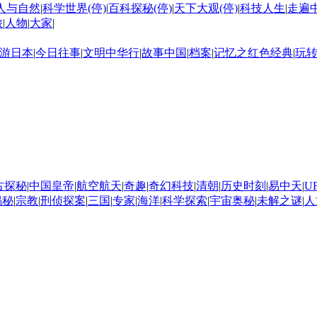
人与自然
|
科学世界(停)
|
百科探秘(停)
|
天下大观(停)
|
科技人生
|
走遍
旅
|
人物
|
大家
|
游日本
|
今日往事
|
文明中华行
|
故事中国
|
档案
|
记忆之红色经典
|
玩
古探秘
|
中国皇帝
|
航空航天
|
奇趣
|
奇幻科技
|
清朝
|
历史时刻
|
易中天
|
U
揭秘
|
宗教
|
刑侦探案
|
三国
|
专家
|
海洋
|
科学探索
|
宇宙奥秘
|
未解之谜
|
人