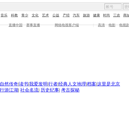
音乐
科教
青少
文化
艺术
公益
产经
汽车
旅游
健康
时尚
三农
商
直播中国
赛事直播
网络电视客户端
|
高清
电影
电视
自然传奇
|
读书
|
我爱发明
|
行者
|
经典人文地理
|
档案
|
这里是北京
行游江湖
|
社会名流
|
历史纪事
|
考古探秘