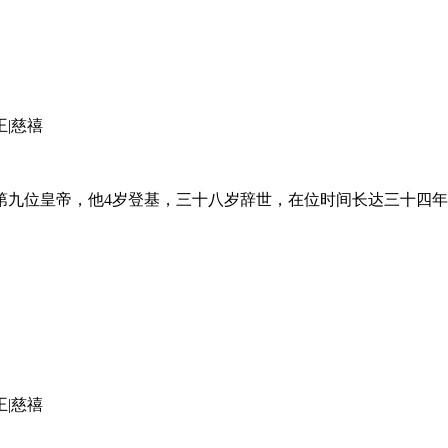
王|慈禧
第九位皇帝，他4岁登基，三十八岁辞世，在位时间长达三十四
王|慈禧