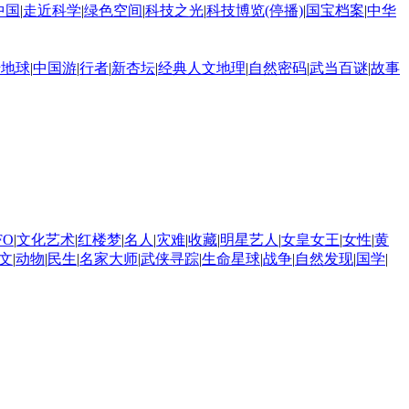
中国
|
走近科学
|
绿色空间
|
科技之光
|
科技博览(停播)
|
国宝档案
|
中华
转地球
|
中国游
|
行者
|
新杏坛
|
经典人文地理
|
自然密码
|
武当百谜
|
故事
FO
|
文化艺术
|
红楼梦
|
名人
|
灾难
|
收藏
|
明星艺人
|
女皇女王
|
女性
|
黄
文
|
动物
|
民生
|
名家大师
|
武侠寻踪
|
生命星球
|
战争
|
自然发现
|
国学
|