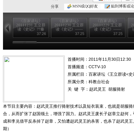
MSN或QQ好友
贴到博客或
分享
《百家讲坛》
《百家讲坛》
《百家讲坛》
20111231 王立群
20111230 王立群
20111229 王立群
2
读《史记》??秦
读《史记》——
读《史记》——
始皇（四十七）
秦始皇（四十
秦始皇（四十
37:26
37:25
37:25
难说再见
六）千古一帝
五）唐人论秦
首播时间：2011年11月30日12:30
首播频道：
CCTV-10
所属栏目：
百家讲坛《王立群读<史
所属分类：科教台社会
关 键 字：
赵武灵王
胡服骑射
本节目主要内容：赵武灵王推行骑射技术以及短衣装束，也就是胡服骑
合，从而扩张了赵国领土，增强了国力。赵武灵王废长子赵章立赵何，
成和李兑借平反杀掉了赵章，又怕遭赵武灵王的杀害，也杀了赵武灵王。（百
期）