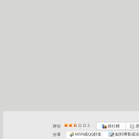
5
评分
排行榜
意
MSN或QQ好友
贴到博客或
分享