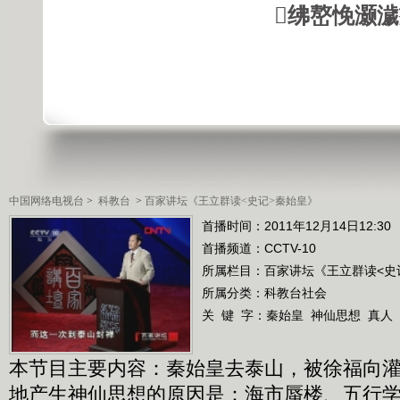
绋嶅悗灏
中国网络电视台
>
科教台
>
百家讲坛《王立群读<史记>秦始皇》
首播时间：2011年12月14日12:30
首播频道：
CCTV-10
所属栏目：
百家讲坛《王立群读<史
所属分类：科教台社会
关 键 字：
秦始皇
神仙思想
真人
本节目主要内容：秦始皇去泰山，被徐福向
地产生神仙思想的原因是：海市蜃楼、五行