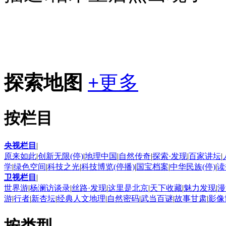
探索地图
+
更多
按栏目
央视栏目
|
原来如此
|
创新无限(停)
|
地理中国
|
自然传奇
|
探索·发现
|
百家讲坛
|
学
|
绿色空间
|
科技之光
|
科技博览(停播)
|
国宝档案
|
中华民族(停)
|
读
卫视栏目
|
世界游
|
杨澜访谈录
|
丝路·发现
|
这里是北京
|
天下收藏
|
魅力发现
|
漫
游
|
行者
|
新杏坛
|
经典人文地理
|
自然密码
|
武当百谜
|
故事甘肃
|
影像