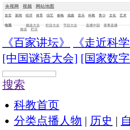
央视网
|
视频
|
网站地图
首页
新闻
经济
体育
综艺
春晚
戏曲
音乐
科教
青少
文化
艺术
电视
频道大全
栏目大全
节目大全
直播中国
赛事直播
频道
栏目
《百家讲坛》
《走近科学
[中国谜语大会]
[国家数字
搜索
科教首页
分类点播
人物
|
历史
|