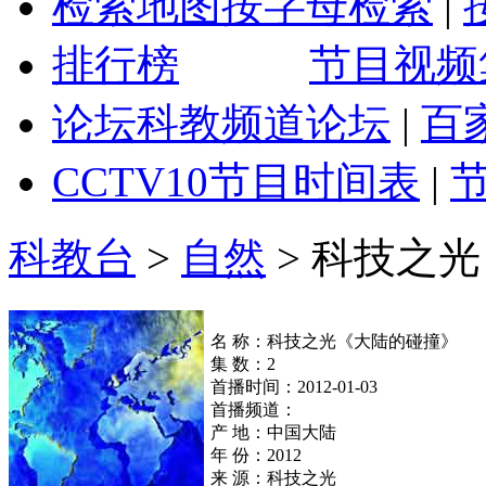
检索地图
按字母检索
|
排行榜
节目视频
论坛
科教频道论坛
|
百
CCTV10
节目时间表
|
科教台
>
自然
>
科技之光
名 称：科技之光《大陆的碰撞》
集 数：2
首播时间：2012-01-03
首播频道：
产 地：中国大陆
年 份：2012
来 源：科技之光