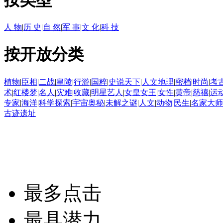
按类型
人 物
|
历 史
|
自 然
|
军 事
|
文 化
|
科 技
按开放分类
植物
|
臣相
|
二战
|
皇陵
|
行游
|
国粹
|
史说天下
|
人文地理
|
密档
|
时尚
|
考
术
|
红楼梦
|
名人
|
灾难
|
收藏
|
明星艺人
|
女皇女王
|
女性
|
黄帝
|
慈禧
|
运
专家
|
海洋
|
科学探索
|
宇宙奥秘
|
未解之谜
|
人文
|
动物
|
民生
|
名家大师
古迹遗址
最多点击
最具潜力