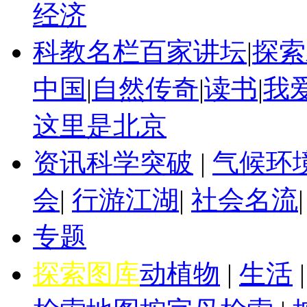
经济
科教名栏
百家讲坛
|
探索
中国
|
自然传奇
|
读书
|
我
这里是北京
资讯
科学突破
|
气候环
会
|
行游江湖
|
社会名流
专题
探索图库
动植物
|
生活