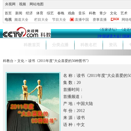
央视网
|
视频
|
网站地图
首页
新闻
经济
体育
综艺
春晚
戏曲
音乐
科教
青少
文化
艺术
电视
频道大全
栏目大全
节目大全
直播中国
赛事直播
网络
《百家讲坛》
《走近
[中国谜语大会]
[国家
科教首页
分类点播
科教名栏
资讯
科教台
>
文化
>
读书《2011年度“大众喜爱的50种图书”》
名 称：读书《2011年度“大众喜爱的5
集 数：20
首播时间：
首播频道：
产 地：中国大陆
年 份：2012
来 源：读书
语 种：中文