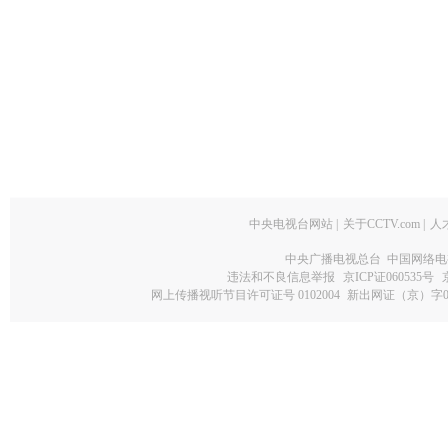
中央电视台网站
|
关于CCTV.com
|
人
中央广播电视总台 中国网络电
违法和不良信息举报
京ICP证060535号
网上传播视听节目许可证号 0102004
新出网证（京）字0