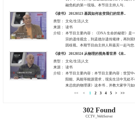
融危机的第一现场。本节目主持人与..
《读书》 20120323 基因如何改变我们的世界..
类型：
文化/生活|人文
来源：
读书
介绍：
本节目主要内容：《DNA 生命的秘密》是
宗的遗传观念，到孟德尔遗传规律，再到双
因歧视。本期节目由主持人和嘉宾一起与您.
《读书》 20120324 从物理的视角看世界《未..
类型：
文化/生活|人文
来源：
读书
介绍：
本节目主要内容：本节目主要内容：世贸中
阳能、风能等能源需求，现实生活中无处不
来总统的物理课》这本书，并教大家学习如何
<<
<
1
2
3
4
5
>
>>
302 Found
CCTV_WebServer