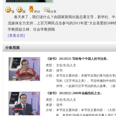
顶
踩
评分
分享
春天来了，我们读什么？由国家新闻出版总署主导，新华社、中
流媒体全力支持，上百万网民点击参与的2011年度“大众喜爱的50
学教授赵士林、社会学教授顾
[
查看全部
]
分集视频
《读书》 20120321 写给每个中国人的书法美..
类型：
文化/生活|人文
来源：
读书
介绍：
本节目主要内容：本期节目我们将与您分享
写的《汉字书法之美》。节目特邀到中央民
伊伟，一起探讨汉字书法的动人故事。（读书
《读书》 20120322 2008年金融危机之全..
类型：
文化/生活|人文
来源：
读书
介绍：
本节目主要内容：本节目主要内容：《大而不
机，本书对200多位金融危机的当事人进行