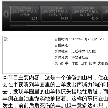
《走近科学》
《走近科学》
《走近科学》
20120729 奥秘 人
20120728 奥秘 人
20120727 奥秘 拯
2
与野猪
狼情未了
救东北虎
42:04
40:25
42:04
首播时间：2012年6月28日21:20
首播频道：
所属栏目：
走近科学《奥秘》
所属分类：科教台社会
关 键 字：
羊圈
山羊
陷阱
大熊猫
本节目主要内容：这是一个偏僻的山村，住
会在半夜听到羊圈里的山羊发出声嘶力竭的
去，发现羊圈里的山羊惊慌失措地往后退，
羊倒在血泊里微弱地抽搐着。这样的事情在
发生，前前后后死伤的羊加起来竟多达40只