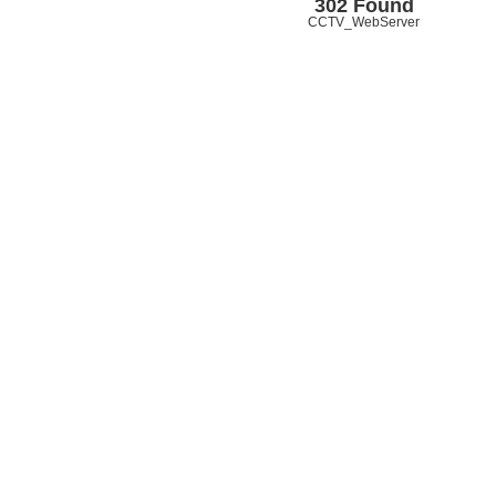
302 Found
CCTV_WebServer