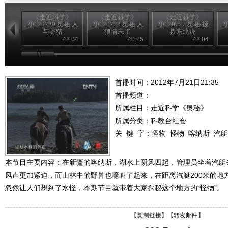
《走近科学》
《走近科学》
《走近科学》
20120729 奥秘 人
20120728 奥秘 人
20120727 奥秘 拯
2
与野猪
狼情未了
救东北虎
42:04
40:25
42:04
首播时间：2012年7月21日21:35
首播频道：
所属栏目：
走近科学《奥秘》
所属分类：科教台社会
关 键 字：
怪物
怪物
喀纳斯
汽艇
本节目主要内容：在新疆的喀纳斯，湖水上阴风四起，管理员坐着汽艇
风声更加紧迫，而山林中的野兽也嚎叫了起来，在距离汽艇200米的地
忽然让人们想到了水怪，本期节目就带着大家探秘这个地方的“怪物”。
【
复制链接
】【
转发邮件
】