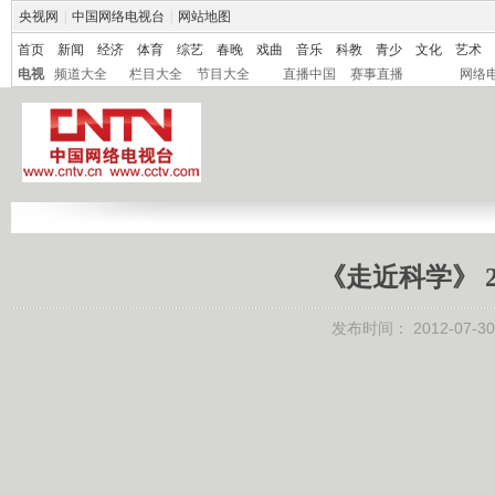
央视网
|
中国网络电视台
|
网站地图
首页
新闻
经济
体育
综艺
春晚
戏曲
音乐
科教
青少
文化
艺术
电视
频道大全
栏目大全
节目大全
直播中国
赛事直播
网络
《走近科学》 20
发布时间：
2012-07-30