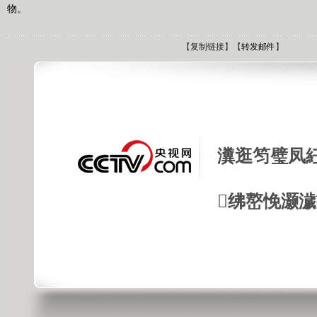
物。
【
复制链接
】【
转发邮件
】
瀵逛笉璧凤
绋嶅悗灏