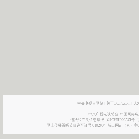
中央电视台网站
|
关于CCTV.com
|
人
中央广播电视总台 中国网络电
违法和不良信息举报
京ICP证060535号
网上传播视听节目许可证号 0102004
新出网证（京）字0