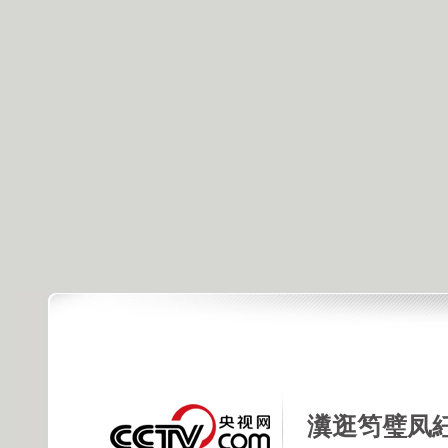
瀵逛笉璧凤