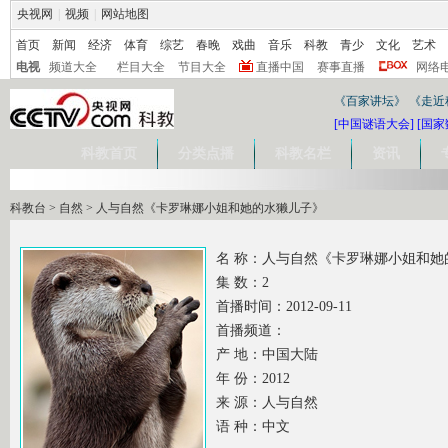
央视网
|
视频
|
网站地图
首页
新闻
经济
体育
综艺
春晚
戏曲
音乐
科教
青少
文化
艺术
电视
频道大全
栏目大全
节目大全
直播中国
赛事直播
网络
《百家讲坛》
《走近
[中国谜语大会]
[国家
科教首页
分类点播
科教名栏
资讯
科教台
>
自然
>
人与自然《卡罗琳娜小姐和她的水獭儿子》
名 称：人与自然《卡罗琳娜小姐和她
集 数：2
首播时间：2012-09-11
首播频道：
产 地：中国大陆
年 份：2012
来 源：人与自然
语 种：中文