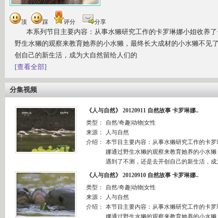
顶
踩
评分
分享
本系列节目主要内容：从事水獭研究工作的卡罗琳娜小姐收养了
野生水獭的观察来教育她养的小水獭，最终长大成材的小水獭不见
创自己的新生活，成为大自然留给人们的
[
查看全部
]
分集视频
《人与自然》 20120911 自然故事 卡罗琳娜..
类型：
自然/奇趣|动物|女性
来源：
人与自然
介绍：
本节目主要内容：从事水獭研究工作的卡罗
娜通过野生水獭的观察来教育她养的小水獭
遇到了不测，还是去开创自己的新生活，成为
《人与自然》 20120910 自然故事 卡罗琳娜..
类型：
自然/奇趣|动物|女性
来源：
人与自然
介绍：
本节目主要内容：从事水獭研究工作的卡罗
娜通过野生水獭的观察来教育她养的小水獭