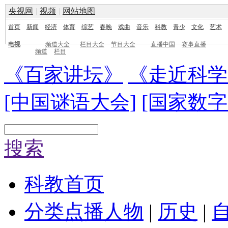
央视网
|
视频
|
网站地图
首页
新闻
经济
体育
综艺
春晚
戏曲
音乐
科教
青少
文化
艺术
电视
频道大全
栏目大全
节目大全
直播中国
赛事直播
频道
栏目
《百家讲坛》
《走近科学
[中国谜语大会]
[国家数字
搜索
科教首页
分类点播
人物
|
历史
|