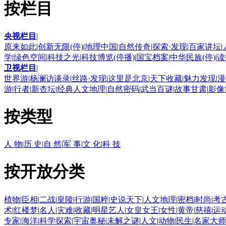
按栏目
央视栏目
|
原来如此
|
创新无限(停)
|
地理中国
|
自然传奇
|
探索·发现
|
百家讲坛
|
学
|
绿色空间
|
科技之光
|
科技博览(停播)
|
国宝档案
|
中华民族(停)
|
读
卫视栏目
|
世界游
|
杨澜访谈录
|
丝路·发现
|
这里是北京
|
天下收藏
|
魅力发现
|
漫
游
|
行者
|
新杏坛
|
经典人文地理
|
自然密码
|
武当百谜
|
故事甘肃
|
影像
按类型
人 物
|
历 史
|
自 然
|
军 事
|
文 化
|
科 技
按开放分类
植物
|
臣相
|
二战
|
皇陵
|
行游
|
国粹
|
史说天下
|
人文地理
|
密档
|
时尚
|
考
术
|
红楼梦
|
名人
|
灾难
|
收藏
|
明星艺人
|
女皇女王
|
女性
|
黄帝
|
慈禧
|
运
专家
|
海洋
|
科学探索
|
宇宙奥秘
|
未解之谜
|
人文
|
动物
|
民生
|
名家大师