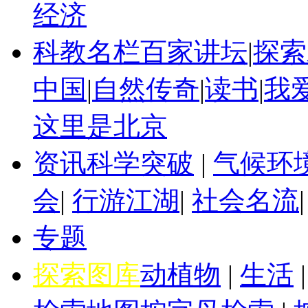
经济
科教名栏
百家讲坛
|
探索
中国
|
自然传奇
|
读书
|
我
这里是北京
资讯
科学突破
|
气候环
会
|
行游江湖
|
社会名流
专题
探索图库
动植物
|
生活