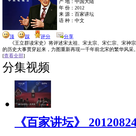
产 地：中国大陆
年 份：2012
来 源：百家讲坛
语 种：中文
顶
踩
评分
分享
《王立群读宋史》将评述宋太祖、宋太宗、宋仁宗、宋神宗
的历史大事贯穿起来，力图重新再现一千年前北宋的繁华风采
[
查看全部
]
分集视频
《百家讲坛》 2012082