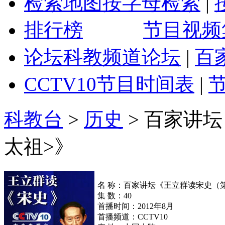
检索地图
按字母检索
|
排行榜
节目视频
论坛
科教频道论坛
|
百
CCTV10
节目时间表
|
科教台
>
历史
>
百家讲坛
太祖>》
名 称：百家讲坛《王立群读宋史（
集 数：40
首播时间：2012年8月
首播频道：CCTV10