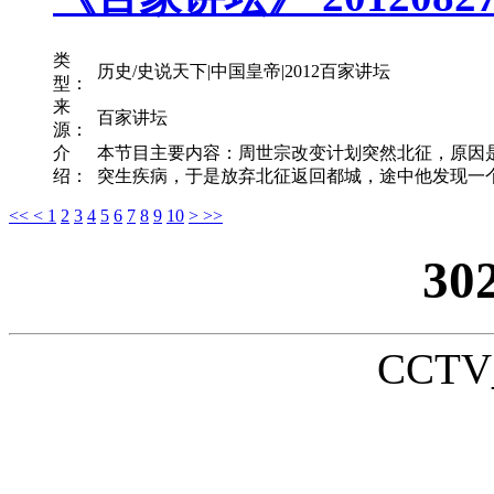
类
历史/史说天下|中国皇帝|2012百家讲坛
型：
来
百家讲坛
源：
介
本节目主要内容：周世宗改变计划突然北征，原因
绍：
突生疾病，于是放弃北征返回都城，途中他发现一个
<<
<
1
2
3
4
5
6
7
8
9
10
>
>>
30
CCTV_