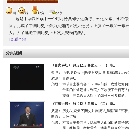
顶
踩
评分
分享
这是中华汉民族中一个历尽沧桑却永远前行、永远探索、永不停
间，完成了中国历史上鲜为人知的五次大迁徙，上演了一幕又一幕
人。为了逃避中国历史上五次大规模的战乱
[
查看全部
]
分集视频
《百家讲坛》 20121217 客家人 （一） 客..
类型：
历史/史说天下|历史时刻|历史揭秘|2012百家
来源：
百家讲坛
介绍：
本节目主要内容：1700年前的一次浩劫如
千里的长途迁徙，到底如何改变了千百万人
族群，究竟给后人留下了怎样不可多得的..
《百家讲坛》 20121218 客家人 （二） 奇..
类型：
历史/史说天下|历史时刻|历史揭秘|2012百家
来源：
百家讲坛
介绍：
本节目主要内容：隐藏在大山深处的奇特建
居一经披露，举世震惊。本期节目为您讲述