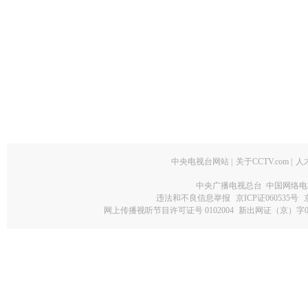
中央电视台网站
|
关于CCTV.com
|
人
中央广播电视总台 中国网络电
违法和不良信息举报
京ICP证060535号
网上传播视听节目许可证号 0102004
新出网证（京）字0