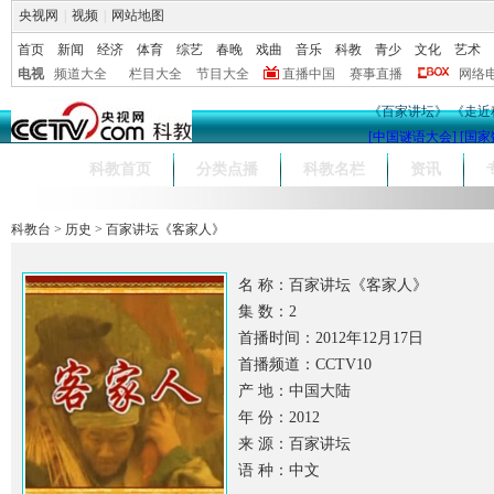
央视网
|
视频
|
网站地图
首页
新闻
经济
体育
综艺
春晚
戏曲
音乐
科教
青少
文化
艺术
电视
频道大全
栏目大全
节目大全
直播中国
赛事直播
网络
《百家讲坛》
《走近
[中国谜语大会]
[国家
科教首页
分类点播
科教名栏
资讯
科教台
>
历史
>
百家讲坛《客家人》
名 称：百家讲坛《客家人》
集 数：2
首播时间：2012年12月17日
首播频道：CCTV10
产 地：中国大陆
年 份：2012
来 源：百家讲坛
语 种：中文