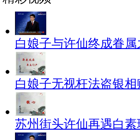
白娘子与许仙终成眷属
白娘子无视枉法盗银相
苏州街头许仙再遇白素