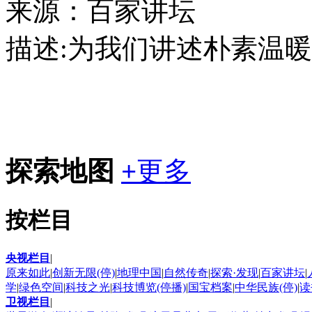
来源：百家讲坛
描述:
为我们讲述朴素温暖
探索地图
+
更多
按栏目
央视栏目
|
原来如此
|
创新无限(停)
|
地理中国
|
自然传奇
|
探索·发现
|
百家讲坛
|
学
|
绿色空间
|
科技之光
|
科技博览(停播)
|
国宝档案
|
中华民族(停)
|
读
卫视栏目
|