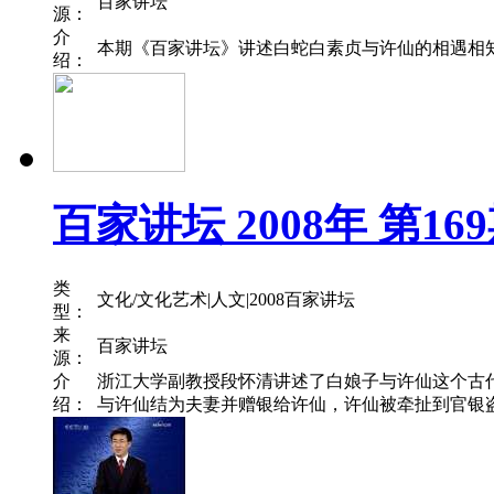
百家讲坛
源：
介
本期《百家讲坛》讲述白蛇白素贞与许仙的相遇相知相
绍：
百家讲坛 2008年 第1
类
文化/文化艺术|人文|2008百家讲坛
型：
来
百家讲坛
源：
介
浙江大学副教授段怀清讲述了白娘子与许仙这个古
绍：
与许仙结为夫妻并赠银给许仙，许仙被牵扯到官银盗