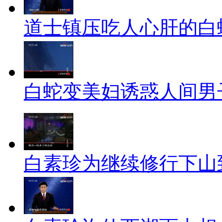
道士镇压吃人心肝的白
白蛇变美妇诱惑人间男
白素珍为继续修行下山到