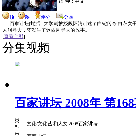
语 种：中文
顶
踩
评分
分享
百家讲坛由浙江大学副教授段怀清讲述了白蛇传奇,白衣女
人间寻夫，变发生了这西湖寻夫的故事。
[
查看全部
]
分集视频
百家讲坛 2008年 第1
类
文化/文化艺术|人文|2008百家讲坛
型：
来