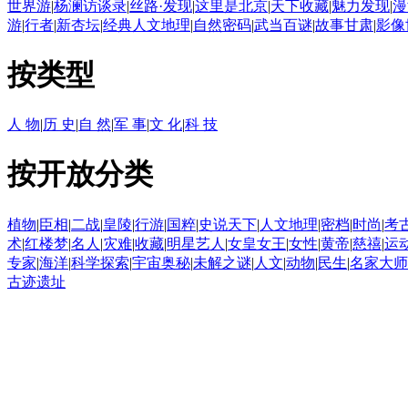
世界游
|
杨澜访谈录
|
丝路·发现
|
这里是北京
|
天下收藏
|
魅力发现
|
漫
游
|
行者
|
新杏坛
|
经典人文地理
|
自然密码
|
武当百谜
|
故事甘肃
|
影像
按类型
人 物
|
历 史
|
自 然
|
军 事
|
文 化
|
科 技
按开放分类
植物
|
臣相
|
二战
|
皇陵
|
行游
|
国粹
|
史说天下
|
人文地理
|
密档
|
时尚
|
考
术
|
红楼梦
|
名人
|
灾难
|
收藏
|
明星艺人
|
女皇女王
|
女性
|
黄帝
|
慈禧
|
运
专家
|
海洋
|
科学探索
|
宇宙奥秘
|
未解之谜
|
人文
|
动物
|
民生
|
名家大师
古迹遗址