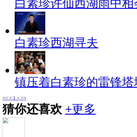
白素珍许仙西湖雨中相会
白素珍西湖寻夫
镇压着白素珍的雷锋塔
<<
<
1
>
>>
猜你还喜欢
+
更多