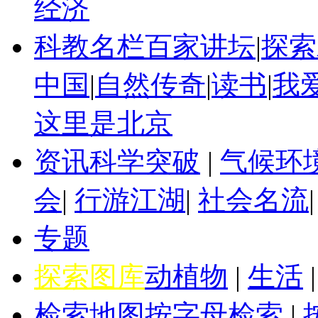
经济
科教名栏
百家讲坛
|
探索
中国
|
自然传奇
|
读书
|
我
这里是北京
资讯
科学突破
|
气候环
会
|
行游江湖
|
社会名流
专题
探索图库
动植物
|
生活
检索地图
按字母检索
|