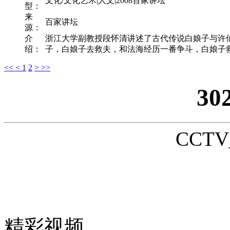
文化/文化艺术|人文|2008百家讲坛
型：
来
百家讲坛
源：
介
浙江大学副教授段怀清讲述了古代传说白娘子与许
绍：
子，白娘子去救夫，和法海经历一番争斗，白娘子救
<<
<
1
2
>
>>
30
CCTV_
精彩视频