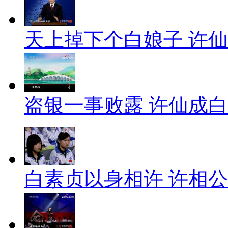
天上掉下个白娘子 许仙
盗银一事败露 许仙成白
白素贞以身相许 许相