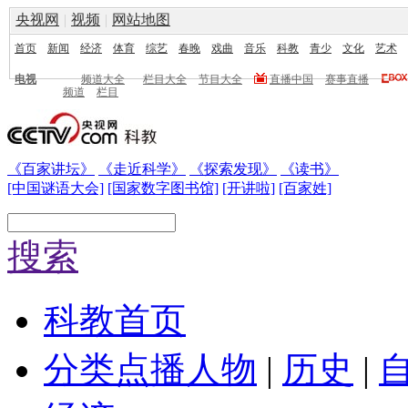
央视网
|
视频
|
网站地图
首页
新闻
经济
体育
综艺
春晚
戏曲
音乐
科教
青少
文化
艺术
电视
频道大全
栏目大全
节目大全
直播中国
赛事直播
频道
栏目
《百家讲坛》
《走近科学》
《探索发现》
《读书》
[中国谜语大会]
[国家数字图书馆]
[开讲啦]
[百家姓]
搜索
科教首页
分类点播
人物
|
历史
|