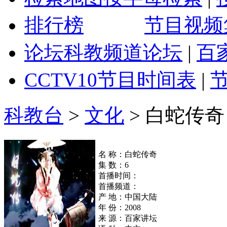
排行榜
节目视频
论坛
科教频道论坛
|
百
CCTV10
节目时间表
|
科教台
>
文化
>
白蛇传奇
名 称：白蛇传奇
集 数：6
首播时间：
首播频道：
产 地：中国大陆
年 份：2008
来 源：百家讲坛