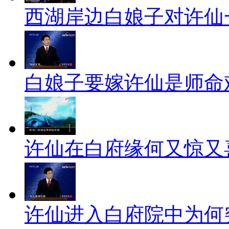
西湖岸边白娘子对许仙
白娘子要嫁许仙是师命难
许仙在白府缘何又惊又
许仙进入白府院中为何突