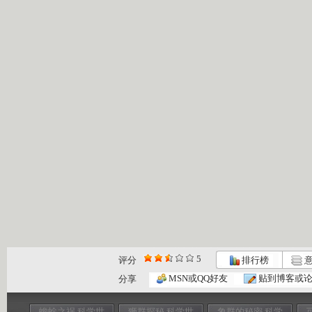
5
评分
排行榜
意
MSN或QQ好友
贴到博客或
分享
蟾蜍之祸 科学世
狮群探秘 科学世
象群的秘密 科学