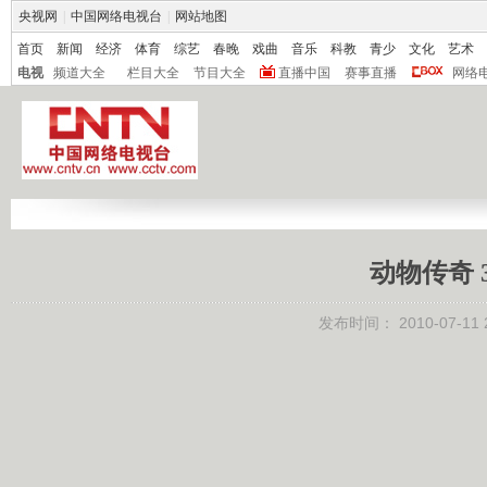
央视网
|
中国网络电视台
|
网站地图
首页
新闻
经济
体育
综艺
春晚
戏曲
音乐
科教
青少
文化
艺术
电视
频道大全
栏目大全
节目大全
直播中国
赛事直播
网络
动物传奇 
发布时间：
2010-07-11 