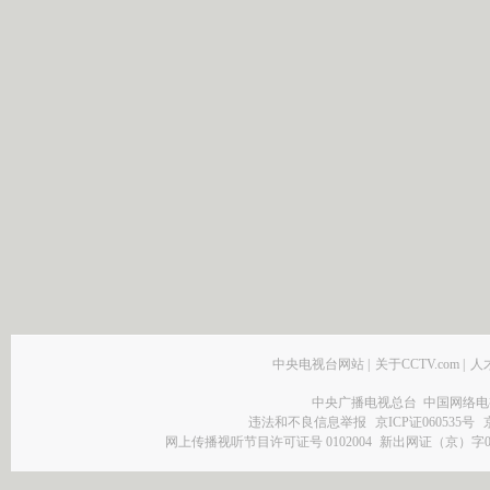
中央电视台网站
|
关于CCTV.com
|
人
中央广播电视总台 中国网络电
违法和不良信息举报
京ICP证060535号
网上传播视听节目许可证号 0102004
新出网证（京）字0