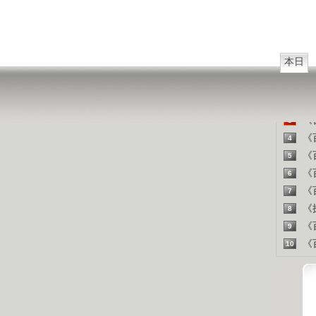
山东人
精彩
本日
《百
1
《探
2
《百
3
《百
4
《百
5
《百
6
《百
7
《探
8
《百
9
《百
10