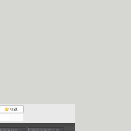
收藏
子战场 科学世
鲨鱼的故事 科学
致命动物 城市幽
致命动物 漠