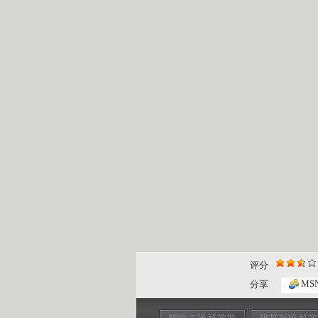
评分
MS
分享
蟾蜍之祸 科学世
狮群探秘 科