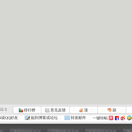
5
排行榜
意见反馈
顶
踩
N或QQ好友
贴到博客或论坛
转发邮件
一键转帖
学世
象群的秘密 科学
可爱的熊 科学世
蛇影迷踪 科学世
狮