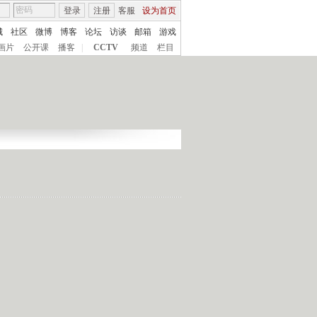
登录
注册
客服
设为首页
城
社区
微博
博客
论坛
访谈
邮箱
游戏
画片
公开课
播客
|
CCTV
频道
栏目