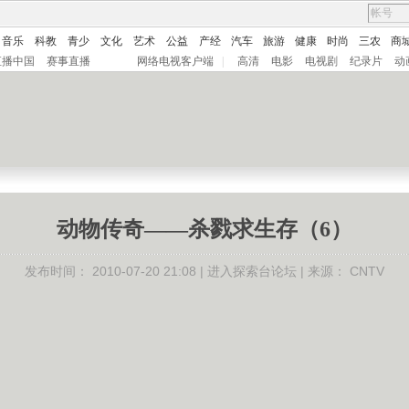
音乐
科教
青少
文化
艺术
公益
产经
汽车
旅游
健康
时尚
三农
商
直播中国
赛事直播
网络电视客户端
|
高清
电影
电视剧
纪录片
动
动物传奇——杀戮求生存（6）
发布时间：
2010-07-20 21:08 |
进入探索台论坛
| 来源：
CNTV