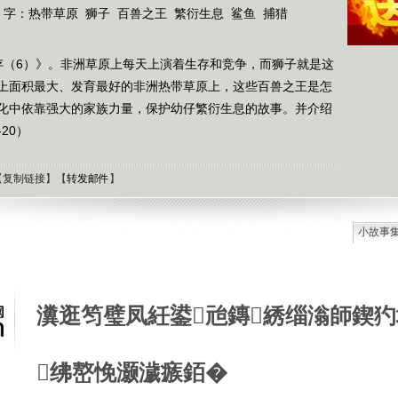
 字：
热带草原
狮子
百兽之王
繁衍生息
鲨鱼
捕猎
存（6）》。非洲草原上每天上演着生存和竞争，而狮子就是这
上面积最大、发育最好的非洲热带草原上，这些百兽之王是怎
化中依靠强大的家族力量，保护幼仔繁衍生息的故事。并介绍
20）
【
复制链接
】【
转发邮件
】
小故事
石油工
德国牧
选择牧
瀵逛笉璧凤紝鍙兘鏄綉缁滃師鍥犳
接触到
肯尼迪
狼和犬
绋嶅悗灏濊瘯銆�
提高警
西方把