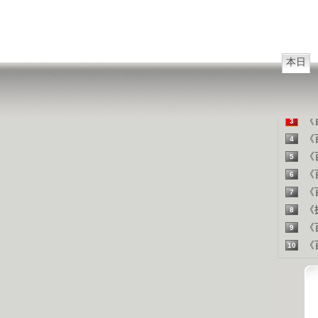
山东人
精彩
本日
《百
1
《探
2
《百
3
《百
4
《百
5
《百
6
《百
7
《探
8
《百
9
《百
10