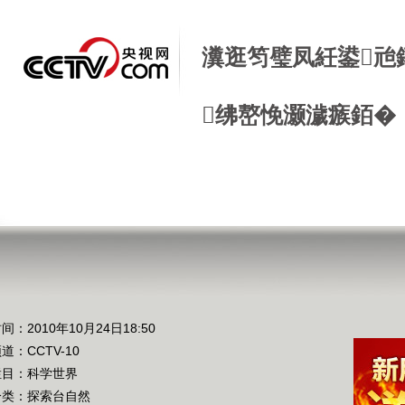
瀵逛笉璧凤紝鍙兘
绋嶅悗灏濊瘯銆�
间：2010年10月24日18:50
频道：
CCTV-10
栏目：
科学世界
分类：探索台自然