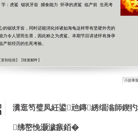
 字：
虎鲨
锯状牙齿
捕食能力
怀孕的虎鲨
临产前
生死考
心的锯状牙齿，同时还能消化掉诸如海龟这样带有坚硬外壳的
能力令人望而生畏，因此称之为虎鲨。本期节目讲述怀有身孕
临产前经历的生死考验。
【
复制链接
】【
转发邮件
】
小故事
石油工
德国牧
选择牧
瀵逛笉璧凤紝鍙兘鏄綉缁滃師鍥犳
接触到
肯尼迪
狼和犬
绋嶅悗灏濊瘯銆�
提高警
西方把