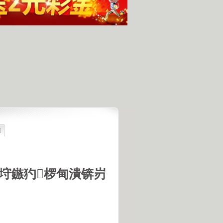
集
最具潜力
人发现的完整无损的不明飞行物
羊犬和草原狼的新结合
羊犬和狼交配的原因
垨鏃犳椤甸潰锛岃
18号机库最高机密的打字员
是第一个不了解UFO真相的总统
的交配是非常困难的事情
惕 海啸袭来 海底地震的威力
宇宙交给科学 那么我们呢？