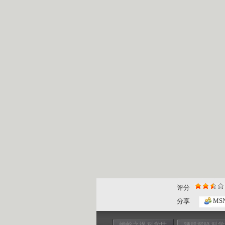
评分
MS
分享
蟾蜍之祸 科学世
狮群探秘 科