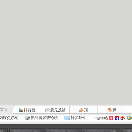
5
排行榜
意见反馈
顶
踩
N或QQ好友
贴到博客或论坛
转发邮件
一键转帖
学世
象群的秘密 科学
可爱的熊 科学世
蛇影迷踪 科学世
狮