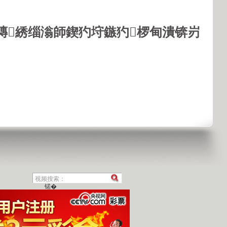
鏄綉缁滃師鍥犳垨鏃犳椤甸潰锛岃
锘�