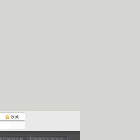
收藏
子战场 科学世
鲨鱼的故事 科学
致命动物 城市幽
致命动物 漠