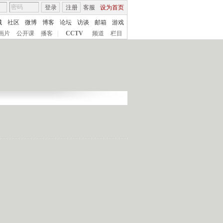
登录
注册
客服
设为首页
城
社区
微博
博客
论坛
访谈
邮箱
游戏
画片
公开课
播客
|
CCTV
频道
栏目