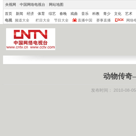
央视网
|
中国网络电视台
|
网站地图
首页
新闻
经济
体育
综艺
春晚
戏曲
音乐
科教
青少
文化
艺术
电视
频道大全
栏目大全
节目大全
直播中国
赛事直播
网络
动物传奇
发布时间：
2010-08-05