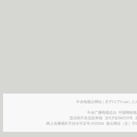
中央电视台网站
|
关于CCTV.com
|
人
中央广播电视总台 中国网络电
违法和不良信息举报
京ICP证060535号
网上传播视听节目许可证号 0102004
新出网证（京）字0