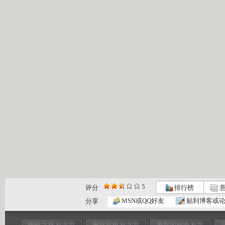
5
评分
排行榜
意
MSN或QQ好友
贴到博客或
分享
蟾蜍之祸 科学世
狮群探秘 科学世
象群的秘密 科学