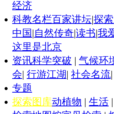
经济
科教名栏
百家讲坛
|
探索
中国
|
自然传奇
|
读书
|
我
这里是北京
资讯
科学突破
|
气候环
会
|
行游江湖
|
社会名流
专题
探索图库
动植物
|
生活