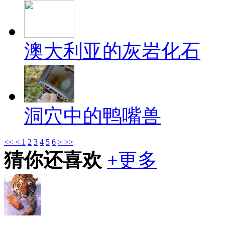
澳大利亚的灰岩化石
洞穴中的鸭嘴兽
<<
<
1
2
3
4
5
6
>
>>
猜你还喜欢
+
更多