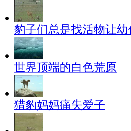
豹子们总是找活物让幼
世界顶端的白色荒原
猎豹妈妈痛失爱子