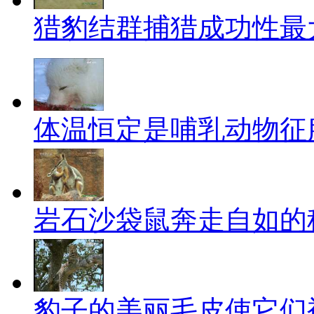
猎豹结群捕猎成功性最
体温恒定是哺乳动物征服
岩石沙袋鼠奔走自如的
豹子的美丽毛皮使它们