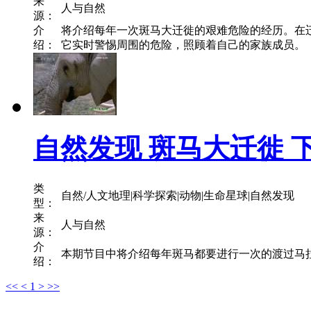
来
人与自然
源：
介
将介绍每年一次斑马大迁徙的艰难危险的经历。在
绍：
它实时警惕周围的危险，照顾着自己的家族成员。（人与自
自然发现 斑马大迁徙 
类
自然/人文地理|科学探索|动物|生命星球|自然发现
型：
来
人与自然
源：
介
本期节目中将介绍每年斑马都要进行一次的渡过马拉河
绍：
<<
<
1
>
>>