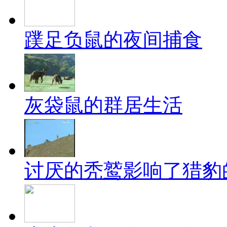
蹼足负鼠的夜间捕食
灰袋鼠的群居生活
讨厌的秃鹫影响了猎豹