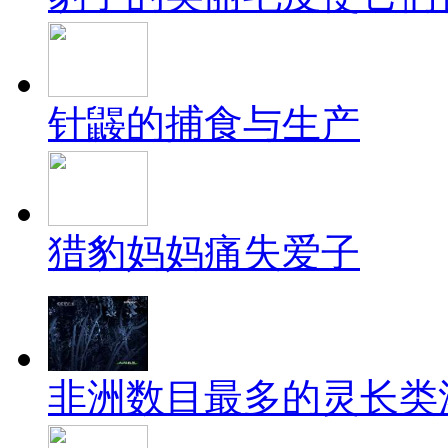
针鼹的捕食与生产
猎豹妈妈痛失爱子
非洲数目最多的灵长类