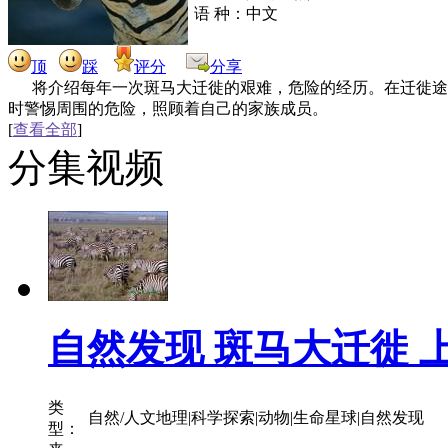
语 种：中文
顶
踩
评分
分享
将介绍每年一次斑马大迁徙的艰难，危险的经历。在迁徙途
时警惕周围的危险，照顾着自己的家族成员。
[
查看全部
]
分集视频
自然发现 斑马大迁徙 
类
自然/人文地理|科学探索|动物|生命星球|自然发现
型：