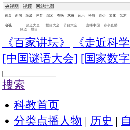
央视网
|
视频
|
网站地图
首页
新闻
经济
体育
综艺
春晚
戏曲
音乐
科教
青少
文化
艺术
电视
频道大全
栏目大全
节目大全
直播中国
赛事直播
频道
栏目
《百家讲坛》
《走近科学
[中国谜语大会]
[国家数字
搜索
科教首页
分类点播
人物
|
历史
|