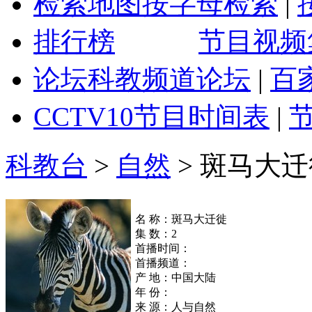
检索地图
按字母检索
|
排行榜
节目视频
论坛
科教频道论坛
|
百
CCTV10
节目时间表
|
科教台
>
自然
>
斑马大迁
名 称：斑马大迁徙
集 数：2
首播时间：
首播频道：
产 地：中国大陆
年 份：
来 源：人与自然