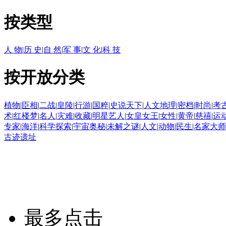
按类型
人 物
|
历 史
|
自 然
|
军 事
|
文 化
|
科 技
按开放分类
植物
|
臣相
|
二战
|
皇陵
|
行游
|
国粹
|
史说天下
|
人文地理
|
密档
|
时尚
|
考
术
|
红楼梦
|
名人
|
灾难
|
收藏
|
明星艺人
|
女皇女王
|
女性
|
黄帝
|
慈禧
|
运
专家
|
海洋
|
科学探索
|
宇宙奥秘
|
未解之谜
|
人文
|
动物
|
民生
|
名家大师
古迹遗址
最多点击