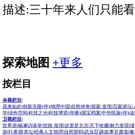
描述:
三十年来人们只能看
探索地图
+
更多
按栏目
央视栏目
|
原来如此
|
创新无限(停)
|
地理中国
|
自然传奇
|
探索·发现
|
百家讲坛
|
学
|
绿色空间
|
科技之光
|
科技博览(停播)
|
国宝档案
|
中华民族(停)
|
读
卫视栏目
|
世界游
|
杨澜访谈录
|
丝路·发现
|
这里是北京
|
天下收藏
|
魅力发现
|
漫
游
|
行者
|
新杏坛
|
经典人文地理
|
自然密码
|
武当百谜
|
故事甘肃
|
影像