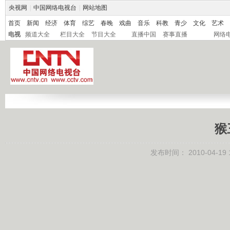
央视网
|
中国网络电视台
|
网站地图
首页
新闻
经济
体育
综艺
春晚
戏曲
音乐
科教
青少
文化
艺术
电视
频道大全
栏目大全
节目大全
直播中国
赛事直播
网络
猴
发布时间：
2010-04-19 