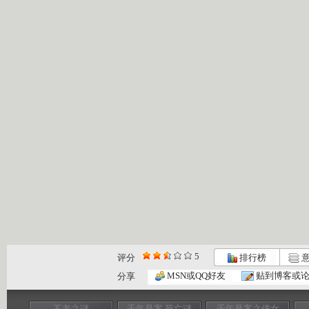
5
评分
排行榜
意
MSN或QQ好友
贴到博客或
分享
不老之谜
千年悬案 死亡谜
千年悬案之倩女