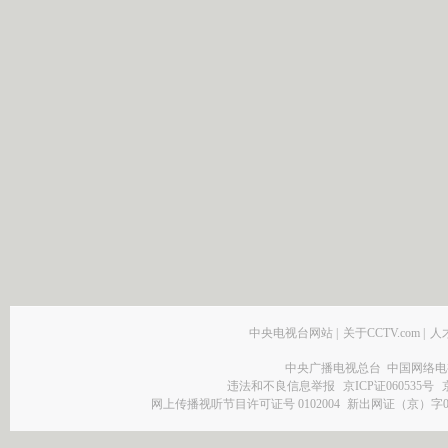
中央电视台网站
|
关于CCTV.com
|
人
中央广播电视总台 中国网络电
违法和不良信息举报
京ICP证060535号
网上传播视听节目许可证号 0102004
新出网证（京）字0