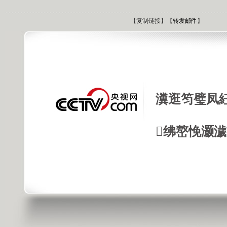
【
复制链接
】【
转发邮件
】
瀵逛笉璧凤
绋嶅悗灏