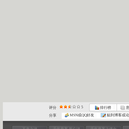
5
评分
排行榜
意
MSN或QQ好友
贴到博客或
分享
不老之谜
千年悬案 死亡谜
千年悬案之倩女