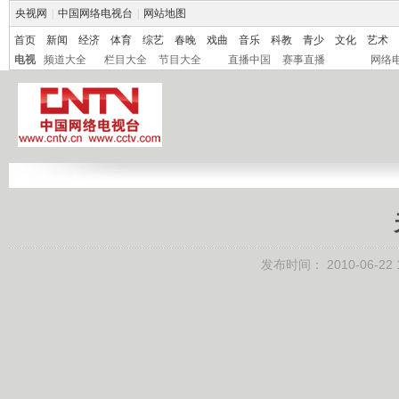
央视网
|
中国网络电视台
|
网站地图
首页
新闻
经济
体育
综艺
春晚
戏曲
音乐
科教
青少
文化
艺术
电视
频道大全
栏目大全
节目大全
直播中国
赛事直播
网络
发布时间：
2010-06-22 