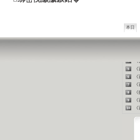
山东人
精彩
本日
《百
1
《探
2
《百
3
《百
4
《百
5
《百
6
《百
7
《探
8
《百
9
《百
10