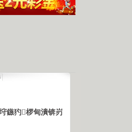
集
最具潜力
人发现的完整无损的不明飞行物
羊犬和草原狼的新结合
羊犬和狼交配的原因
18号机库最高机密的打字员
垨鏃犳椤甸潰锛岃
是第一个不了解UFO真相的总统
的交配是非常困难的事情
惕 海啸袭来 海底地震的威力
宇宙交给科学 那么我们呢？