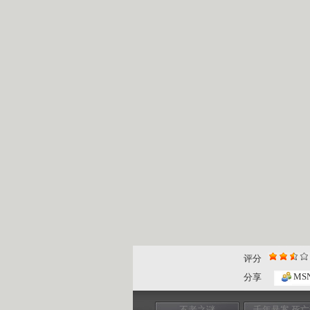
评分
MS
分享
不老之谜
千年悬案 死