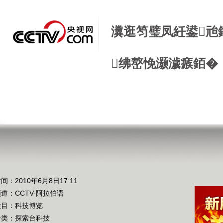
瀵逛笉璧凤紝鍙兘
绋嶅悗灏濊瘯銆�
间：2010年6月8日17:11
频道：
CCTV-阿拉伯语
栏目：
科技博览
分类：探索台科技