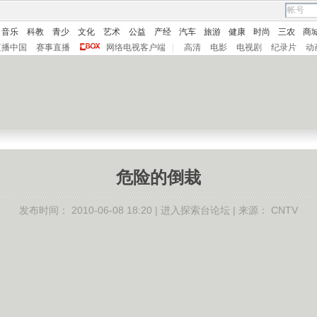
音乐
科教
青少
文化
艺术
公益
产经
汽车
旅游
健康
时尚
三农
商
直播中国
赛事直播
网络电视客户端
|
高清
电影
电视剧
纪录片
动
危险的倒栽
发布时间：
2010-06-08 18:20 |
进入探索台论坛
| 来源：
CNTV