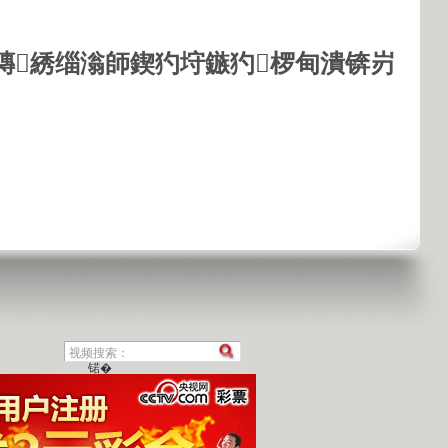
鏄綉缁滃師鍥犳垨鏃犳椤甸潰锛岃
锘�