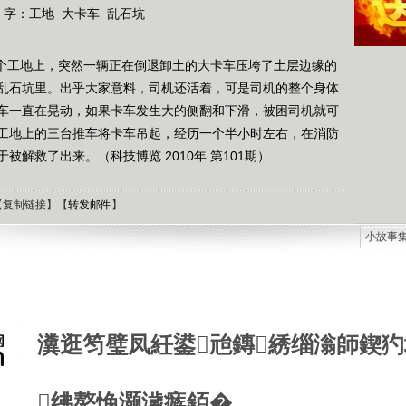
 字：
工地
大卡车
乱石坑
一个工地上，突然一辆正在倒退卸土的大卡车压垮了土层边缘的
乱石坑里。出乎大家意料，司机还活着，可是司机的整个身体
车一直在晃动，如果卡车发生大的侧翻和下滑，被困司机就可
工地上的三台推车将卡车吊起，经历一个半小时左右，在消防
解救了出来。（科技博览 2010年 第101期）
【
复制链接
】【
转发邮件
】
小故事
石油工
德国牧
选择牧
接触到
瀵逛笉璧凤紝鍙兘鏄綉缁滃師鍥犳
肯尼迪
狼和犬
提高警
西方把
绋嶅悗灏濊瘯銆�