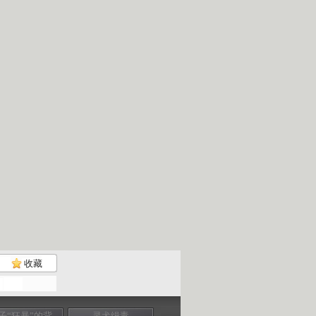
收藏
子“狂暴”的背
灵犬缉毒
海上惊魂
五毒巨财 蜈