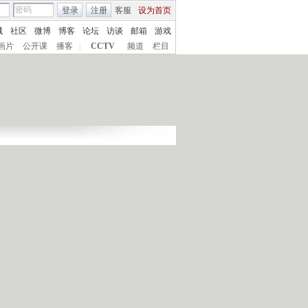
登录
注册
客服
设为首页
城
社区
微博
博客
论坛
访谈
邮箱
游戏
画片
公开课
播客
|
CCTV
频道
栏目