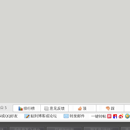
5
排行榜
意见反馈
顶
踩
N或QQ好友
贴到博客或论坛
转发邮件
一键转帖
亡谜
千年悬案之倩女
巨棺的秘密
我不是“病猫”
孩