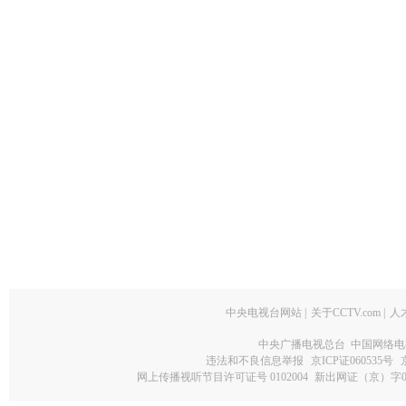
中央电视台网站
|
关于CCTV.com
|
人
中央广播电视总台 中国网络电
违法和不良信息举报
京ICP证060535号
网上传播视听节目许可证号 0102004
新出网证（京）字0