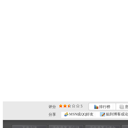
5
评分
排行榜
意
MSN或QQ好友
贴到博客或
分享
不老之谜
千年悬案 死亡谜
千年悬案之倩女