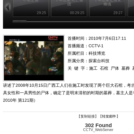
团
幽魂
29:25
00:29:25
29:27
首播时间：2010年7月6日17:11
首播频道：
CCTV-1
所属栏目：
科技博览
所属分类：探索台科技
关 键 字：
施工
石棺
尸体
墓葬
讲述了2008年10月15日广西工人们在施工时发现了两个巨大石棺，
具女性和一具男性的尸体，确定了是明末清初的时期的墓葬，墓主人是
2010年 第121期）
【
复制链接
】【
转发邮件
】
302 Found
CCTV_WebServer