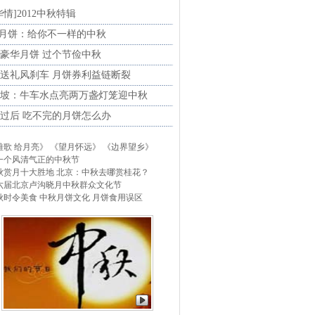
华情]2012中秋特辑
Y月饼：给你不一样的中秋
豪华月饼 过个节俭中秋
送礼风刹车 月饼券利益链断裂
坡：牛车水点亮两万盏灯笼迎中秋
过后 吃不完的月饼怎么办
雅歌 给月亮》
《望月怀远》
《边界望乡》
一个风清气正的中秋节
秋赏月十大胜地
北京：中秋去哪赏桂花？
六届北京卢沟晓月中秋群众文化节
秋时令美食
中秋月饼文化
月饼食用误区