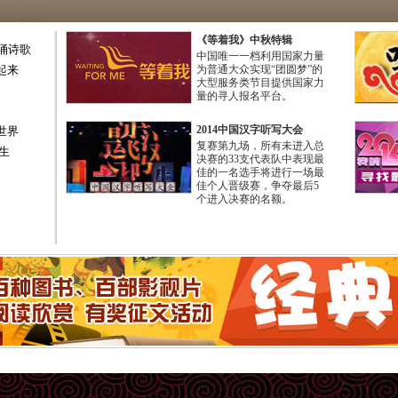
《等着我》中秋特辑
诵诗歌
中国唯一一档利用国家力量
起来
为普通大众实现“团圆梦”的
大型服务类节目提供国家力
量的寻人报名平台。
2014中国汉字听写大会
世界
复赛第九场，所有未进入总
生
决赛的33支代表队中表现最
佳的一名选手将进行一场最
佳个人晋级赛，争夺最后5
个进入决赛的名额。