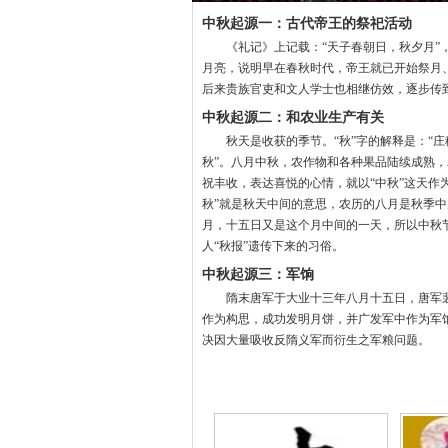
中秋起源一：古代帝王的祭祀活动
《礼记》上记载：“天子春朝日，秋夕月”
月亮，说明早在春秋时代，帝王就已开始祭月
后来贵族官吏和文人学士也相继仿效，逐步传
中秋起源二：和农业生产有关
秋天是收获的季节。“秋”字的解释是：“庄
秋”。八月中秋，农作物和各种果品陆续成熟
祝丰收，表达喜悦的心情，就以“中秋”这天作
秋”就是秋天中间的意思，农历的八月是秋季
月，十五日又是这个月中间的一天，所以中秋
人“秋报”遗传下来的习俗。
中秋起源三：军饷
隋末唐军于大业十三年八月十五日，唐军
作为构思，成功发明月饼，并广发军中作为军
决因大量吸收反隋义军而衍生之军粮问题。