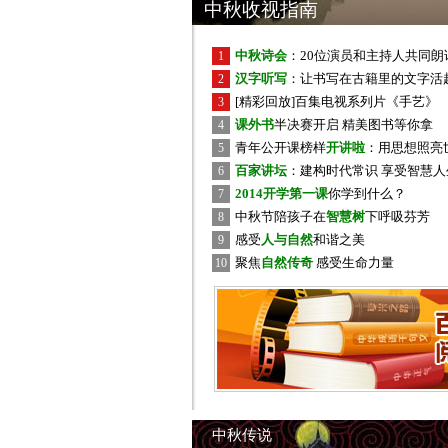
中秋收视指南
中秋诗会
：20位演员和主持人共同朗
1
汉字听写
：让书写在古籍里的文字活
2
[精彩回放]百集电视系列片《手艺》
3
课外书
半决赛开启 精美图书等你拿
4
青年公开课榜样
开讲啦
：用思想照亮
5
百家讲坛
：建构时代常识 享受智慧人
6
2014开学第一课
你学到什么？
7
中秋节陪孩子在
智慧树
下呼吸芬芳
8
感受
人与自然
和谐之美
9
聚焦
自然传奇
感受生命力量
10
中秋传说