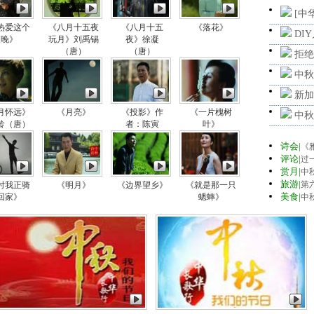
[中
热爱这个
《八月十五夜
《八月十五
《落花》
DI
夜晚》
玩月》刘禹锡
夜》徐凝
（唐）
（唐）
拒绝
中秋
新加
月怀远》
《月亮》
《投影》作
《一片槐树
中秋
龄（唐）
者：陈寅
叶》
诗会|
《
评论|
过
赏月|
中
旅游|
第
时我正骑
《明月》
《边界望乡》
《就是那一只
美食|
回家》
蟋蟀》
中