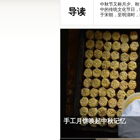
中秋节又称月夕、秋
导读
中的传统文化节日，
中秋十大最佳赏月地
十集纪录片《诗行天下》9
《2014中秋诗会》精彩看点
2014年中央电视台中秋晚会
于宋朝，至明清时，
“二十四桥明月夜，玉人何处教吹箫”……中
跨越9000公里的旅程和100多人的质朴讲
20位影视演员和主持人朗诵了二十多首古典和
生出一份不一样的心情。
手工月饼唤起中秋记忆
吃货VS月饼节