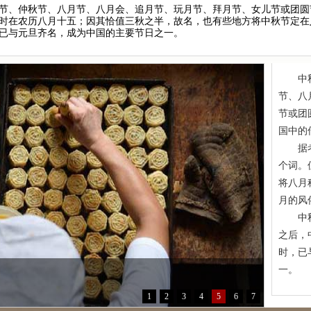
节、仲秋节、八月节、八月会、追月节、玩月节、拜月节、女儿节或团圆
时在农历八月十五；因其恰值三秋之半，故名，也有些地方将中秋节定在
日播出
 9月8日晚8点精彩呈现
已与元旦齐名，成为中国的主要节日之一。
秋节快到了。可以自驾到哪里赏月？到各种湖光山色中去，看不一样的月光，
述，寻找传统诗词与当下生活之间的美好关系，呈现平凡人生的诗意故事。
现当代诗歌作品
中秋节
节、八
节或团
国中的
据考，
个词。
将八月
月的风
中秋节
之后，
时，已
一。
1
2
3
4
5
6
7