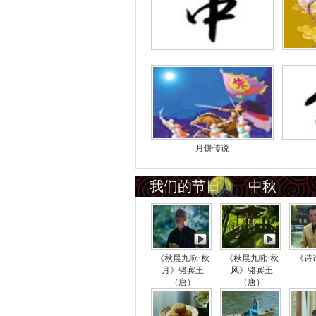
月饼传说
我们的节日——中秋
《秋晨九咏·秋
《秋晨九咏·秋
《诗
月》骆宾王
风》骆宾王
（唐）
（唐）