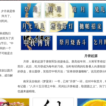
，夕月就是祭
、拜月了。
到民间。
稼成熟曰
，农民为了庆
为节日。“中
中间的一个
节可能是古
月饼起源
月饼，最初起源于唐朝军队祝捷食品。唐高祖年间，大将军李靖征
而归，此后，吃月饼成为每年的习俗。当时有经商的吐鲁番人向唐朝皇
裴寂以圆月
的饼盒，拿出圆饼，笑指空中明月说：“应将胡饼邀蟾蜍”。说完把饼分
饷，成功解
南宋吴自牧的《梦粱录》一书，已有“月饼”一词，但对中秋赏月，
有记载：“八月十五日谓之中秋，民间以月饼相遗，取团圆之义”。到
也越来越精细。