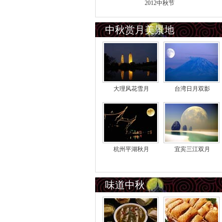
2012中秋节
中秋赏月美景地
大理风花雪月
台湾日月双影
杭州平湖秋月
宜宾三江双月
味道中秋