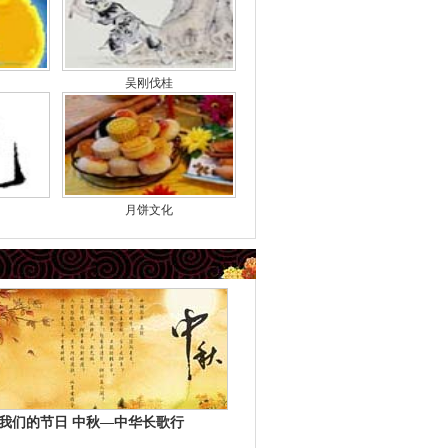
吴刚伐桂
月饼文化
我们的节日 中秋—中华长歌行