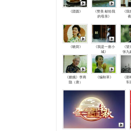
《团圆》
《赞美 献给我
《我
的母亲》
《晓荷》
《我是一座小
《望
城》
张九
《嫦娥》李商
《编秋草》
《那
隐（唐）
车