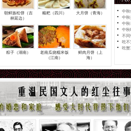
中秋
朝鲜族松饼（吉
糍粑（四川）
大月饼（青海）
中秋
林延边）
中秋
中秋
不同
吃不
吃蟹
粽子（湖南）
老南瓜烧糯米饭
鲜肉月饼（上
（江南）
海）