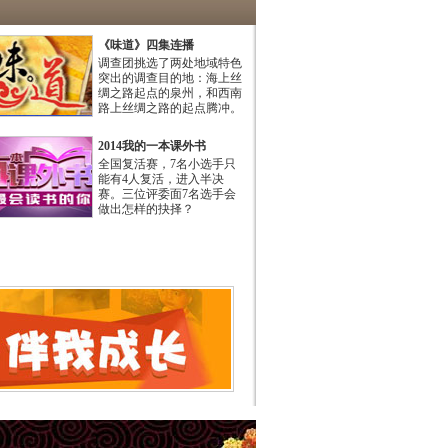
《味道》四集连播
调查团挑选了两处地域特色
突出的调查目的地：海上丝
绸之路起点的泉州，和西南
路上丝绸之路的起点腾冲。
2014我的一本课外书
全国复活赛，7名小选手只
能有4人复活，进入半决
赛。三位评委面7名选手会
做出怎样的抉择？