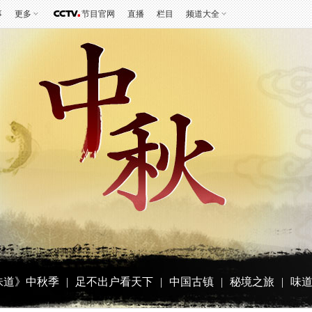
事
更多
节目官网
直播
栏目
频道大全
《味道》中秋季
|
足不出户看天下
|
中国古镇
|
秘境之旅
|
味