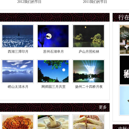
2012我们的节日
2011我们的节日
行
西湖三潭印月
苏州石湖串月
庐山月照松林
崂山太清水月
网师园三月共赏
扬州二十四桥月夜
更多
中秋