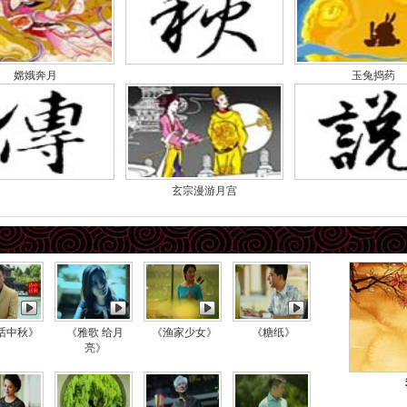
嫦娥奔月
玉兔捣药
玄宗漫游月宫
话中秋》
《雅歌 给月
《渔家少女》
《糖纸》
亮》