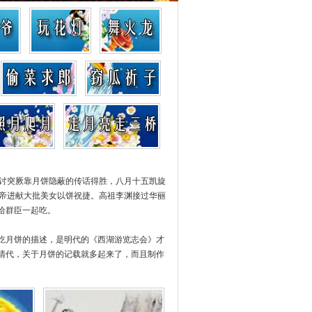
讨突厥靠月饼隐蔽的传话得胜，八月十五凯旋
帝进献大批美女以饼祝捷。高祖李渊接过华丽
给群臣一起吃。
吃月饼的描述，是明代的《西湖游览志会》才
了清代，关于月饼的记载就多起来了，而且制作