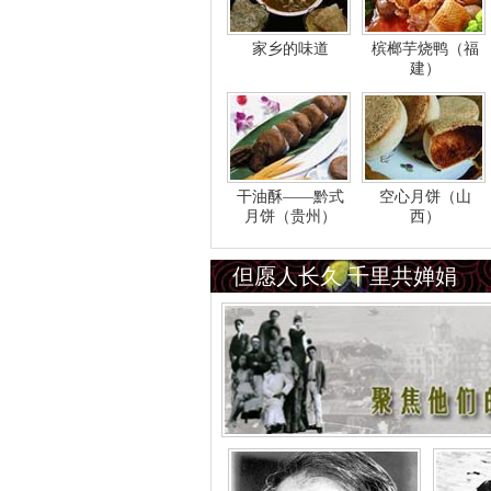
家乡的味道
槟榔芋烧鸭（福
建）
干油酥——黔式
空心月饼（山
月饼（贵州）
西）
但愿人长久 千里共婵娟