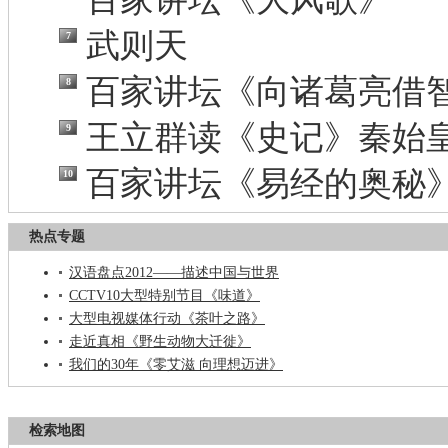
武则天
7
百家讲坛《向诸葛亮借
8
王立群读《史记》秦始
9
百家讲坛《易经的奥秘
10
热点专题
汉语盘点2012——描述中国与世界
CCTV10大型特别节目《味道》
大型电视媒体行动《茶叶之路》
走近真相《野生动物大迁徙》
我们的30年《零艾滋 向理想迈进》
检索地图