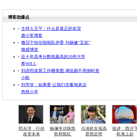
博客劲爆点
主持人王宁：什么是真正的友谊
龚小军博客
撒贝宁担任啦啦队评委 与杨健“互掐”
微观博览
近十年高考分数线最高的20所大学
希WILL
刘语熙凌晨工作晒美图 调侃都不用倒时差
小盼
刘芳菲：如果爱 让我们含蓄地表达
悠然小卒
郎永淳：行动
杨澜专访陈凯
点读机女孩高
徐进：西沙
改变未来
歌和陈红
君雨近照
机海上起