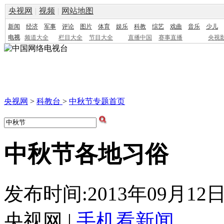
央视网
|
视频
|
网站地图
新闻
经济
军事
评论
图片
体育
娱乐
科教
综艺
戏曲
音乐
少儿
电视
频道大全
栏目大全
节目大全
直播中国
赛事直播
央视
央视网
>
科教台
>
中秋节专题首页
中秋节各地习俗
发布时间:2013年09月12日 2
央视网 |
手机看新闻