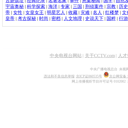
古迹遗址
|
经典纪录
|
名著名家
|
事件
|
悬案秘闻
|
国学
|
自然
宇宙奥秘
|
科学探索
|
海洋
|
专家
|
三国
|
刑侦案件
|
宗教
|
历史
帝
|
女性
|
女皇女王
|
明星艺人
|
收藏
|
灾难
|
名人
|
红楼梦
|
文
皇帝
|
考古探秘
|
时尚
|
密档
|
人文地理
|
史说天下
|
国粹
|
行游
中央电视台网站
|
关于CCTV.com
|
人才
中央广播电视总台 央视
违法和不良信息举报
京ICP证060535号
京公网安备 11
网上传播视听节目许可证号 0102002