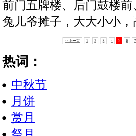
前门五牌楼、后门鼓楼前
兔儿爷摊子，大大小小，
<<上一页
1
2
3
4
5
6
7
热词：
中秋节
月饼
赏月
祭月