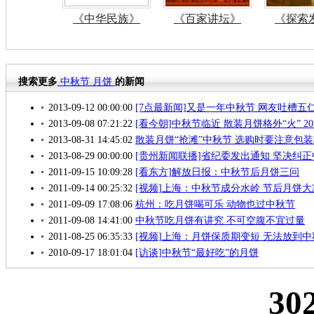
《中华民族》
《百家讲坛》
《探索
搜索更多
中秋节
月饼
的新闻
2013-09-12 00:00:00
[7点最新闻]又是一年中秋节 网友吐槽五仁月
2013-09-08 07:21:22
[看今朝]中秋节临近 散装月饼格外“火” 201
2013-08-31 14:45:02
散装月饼“抢滩”中秋节 选购时要注意包
2013-08-29 00:00:00
[贵州新闻联播]省纪委发出通知 坚决纠正
2011-09-15 10:09:28
[看东方]解放日报：中秋节后月饼三问
2011-09-14 00:25:32
[视频]上海：中秋节成分水岭 节后月饼大
2011-09-09 17:08:06
杭州：吃月饼喝可乐 动物也过中秋节
2011-09-08 14:41:00
中秋节吃月饼有讲究 不可空腹不宜过量
2011-08-25 06:35:33
[视频]上海：月饼保质期变短 无法放到中
2010-09-17 18:01:04
[访谈]中秋节“最好吃”的月饼
30