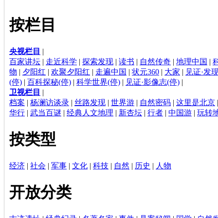
按栏目
央视栏目
|
百家讲坛
|
走近科学
|
探索发现
|
读书
|
自然传奇
|
地理中国
|
物
|
夕阳红
|
欢聚夕阳红
|
走遍中国
|
状元360
|
大家
|
见证·发现
(停)
|
百科探秘(停)
|
科学世界(停)
|
见证·影像志(停)
|
卫视栏目
|
档案
|
杨澜访谈录
|
丝路发现
|
世界游
|
自然密码
|
这里是北京
华行
|
武当百谜
|
经典人文地理
|
新杏坛
|
行者
|
中国游
|
玩转
按类型
经济
|
社会
|
军事
|
文化
|
科技
|
自然
|
历史
|
人物
开放分类