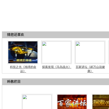
猜您还喜欢
科技之光《地球的命
探索发现《马岛战火》
百家讲坛《郝万山说健
运》
康》
科教栏目