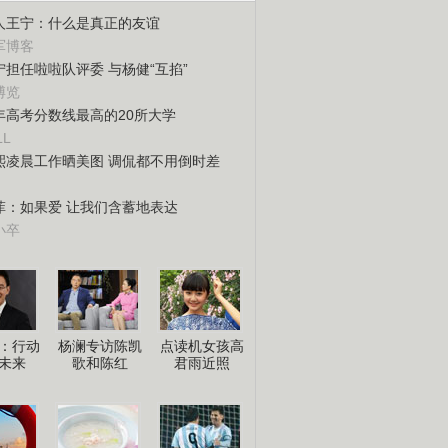
人王宁：什么是真正的友谊
军博客
宁担任啦啦队评委 与杨健“互掐”
博览
年高考分数线最高的20所大学
LL
熙凌晨工作晒美图 调侃都不用倒时差
菲：如果爱 让我们含蓄地表达
小卒
：行动
杨澜专访陈凯
点读机女孩高
未来
歌和陈红
君雨近照