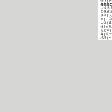
经济
|
社
开放分
古迹遗
自然发
动物
|
人
家
|
三国
人体
|
建
性
|
女皇
化艺术
|
趣
|
航空
地理
|
史