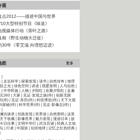
专题
盘点2012——描述中国与世界
TV10大型特别节目《味道》
电视媒体行动《茶叶之路》
真相《野生动物大迁徙》
的30年《零艾滋 向理想迈进》
地图
更多
目
|
坛
|
走近科学
|
探索发现
|
读书
|
自然传奇
|
地理
技之光
|
绿色空间
|
讲述
|
我爱发明
|
人与自然
|
生
|
中华民族
|
人物
|
夕阳红
|
欢聚夕阳红
|
走遍
元360
|
大家
|
见证·发现之旅(停)
|
创新无限
访(停)
|
见证·亲历(停)
|
科技博览(停)
|
天下大观
科探秘(停)
|
科学世界(停)
|
见证·影像志(停)
|
目
|
澜访谈录
|
丝路发现
|
世界游
|
自然密码
|
这里
天下收藏
|
影像世界
|
魅力发现
|
漫游日本
|
故
今日往事
|
文明中华行
|
武当百谜
|
经典人文地
坛
|
行者
|
中国游
|
玩转地球
|
记忆之红色经典
|
国