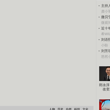
主持
龚小
撒贝
微观
近十
希WI
刘语
小盼
刘芳
悠然
郎永淳
改变
人物
历史
自然
科技
文化