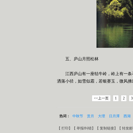
五、庐山月照松林
江西庐山有一座牯牛岭，岭上有一条
洒落小径，如雪似霜，若银赛玉，微风拂
<<上一页
1
2
3
热词：
中秋节
赏月
大理
日月潭
西湖
【
打印
】【
举报/纠错
】【
复制链接
】【
转发邮