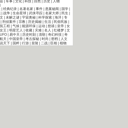
会
|
军事
|
文化
|
科技
|
自然
|
历史
|
人物
类
址
|
经典纪录
|
名著名家
|
事件
|
悬案秘闻
|
国学
|
现
|
战争
|
生命星球
|
武侠寻踪
|
名家大师
|
民生
|
文
|
未解之谜
|
宇宙奥秘
|
科学探索
|
海洋
|
专
|
刑侦案件
|
宗教
|
历史揭秘
|
生活
|
民俗民族
|
筑工程
|
气候
|
能源环保
|
运动
|
慈禧
|
皇帝
|
女
女王
|
明星艺人
|
收藏
|
灾难
|
名人
|
红楼梦
|
文
UFO
|
易中天
|
历史时刻
|
清朝
|
奇幻科技
|
奇
航天
|
中国皇帝
|
考古探秘
|
时尚
|
密档
|
人文
说天下
|
国粹
|
行游
|
皇陵
|
二战
|
臣相
|
植物