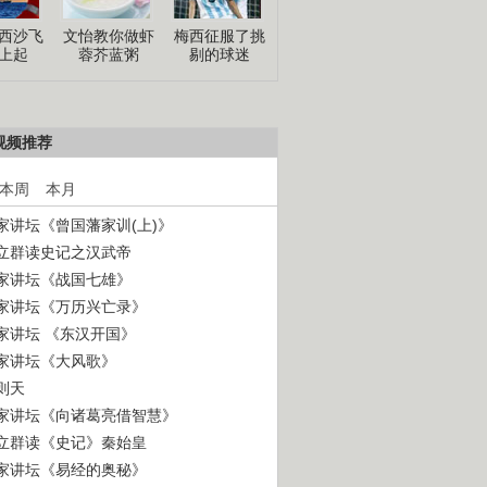
西沙飞
文怡教你做虾
梅西征服了挑
上起
蓉芥蓝粥
剔的球迷
视频推荐
本周
本月
家讲坛《曾国藩家训(上)》
立群读史记之汉武帝
家讲坛《战国七雄》
家讲坛《万历兴亡录》
家讲坛 《东汉开国》
家讲坛《大风歌》
则天
家讲坛《向诸葛亮借智慧》
立群读《史记》秦始皇
家讲坛《易经的奥秘》