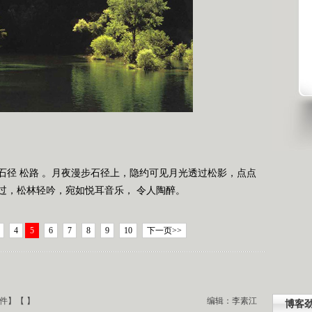
石径 松路 。月夜漫步石径上，隐约可见月光透过松影，点点
过，松林轻吟，宛如悦耳音乐， 令人陶醉。
4
5
6
7
8
9
10
下一页>>
件
】【
】
编辑：李素江
博客