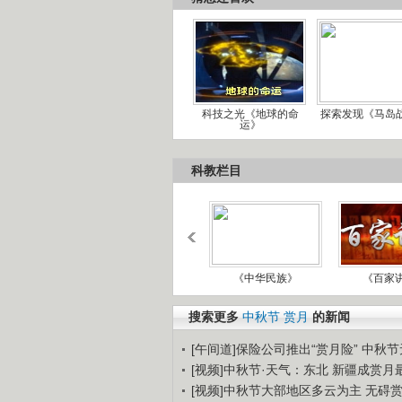
科技之光《地球的命
探索发现《马岛
运》
科教栏目
《中华民族》
《百家
搜索更多
中秋节
赏月
的新闻
[午间道]保险公司推出“赏月险” 中秋节无
[视频]中秋节·天气：东北 新疆成赏月
[视频]中秋节大部地区多云为主 无碍