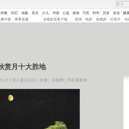
科教
综艺
戏曲
音乐
少儿
书画
公益
旅游
汽车
时尚
历史
农业
健
直播中国
赛事直播
央视影音客户端
|
高清
电影
电视剧
纪录片
动
秋赏月十大胜地
:23 |
进入复兴论坛
| 来源：央视网 |
手机看新闻