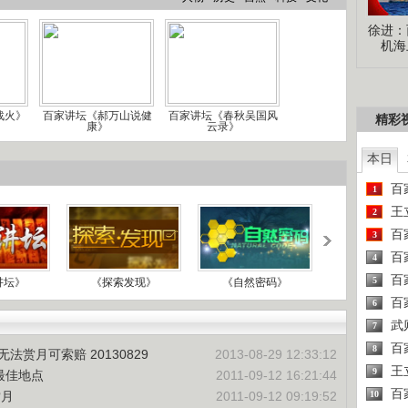
徐进：
机海
战火》
百家讲坛《郝万山说健
百家讲坛《春秋吴国风
精彩
康》
云录》
本日
百
1
王
2
百
3
百
4
百
5
讲坛》
《探索发现》
《自然密码》
《档案》
百
6
武
7
百
8
法赏月可索赔 20130829
2013-08-29 12:33:12
王
9
最佳地点
2011-09-12 16:21:44
百
赏月
2011-09-12 09:19:52
10