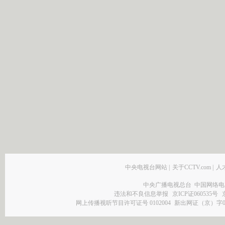
中央电视台网站
|
关于CCTV.com
|
人
中央广播电视总台 中国网络电
违法和不良信息举报
京ICP证060535号
网上传播视听节目许可证号 0102004
新出网证（京）字0