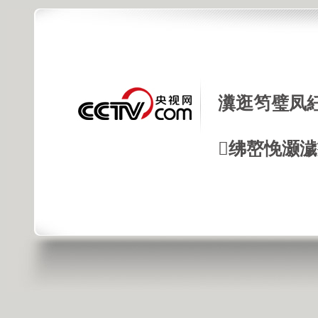
瀵逛笉璧凤
绋嶅悗灏