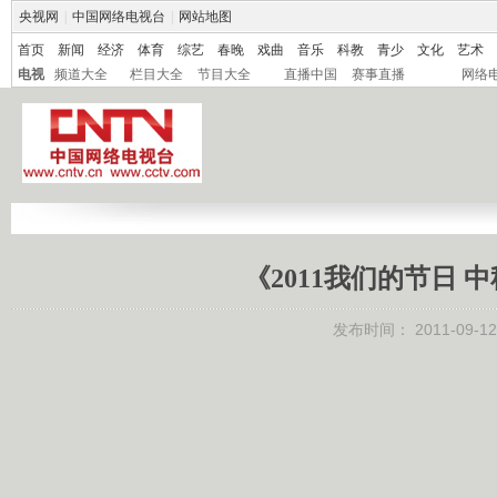
央视网
|
中国网络电视台
|
网站地图
首页
新闻
经济
体育
综艺
春晚
戏曲
音乐
科教
青少
文化
艺术
电视
频道大全
栏目大全
节目大全
直播中国
赛事直播
网络
《2011我们的节日 中
发布时间：
2011-09-12